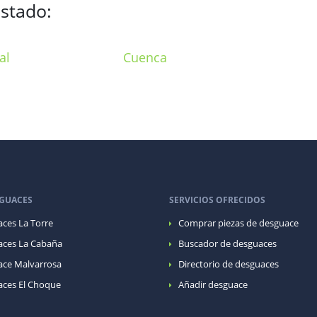
istado:
al
Cuenca
GUACES
SERVICIOS OFRECIDOS
ces La Torre
Comprar piezas de desguace
ces La Cabaña
Buscador de desguaces
ce Malvarrosa
Directorio de desguaces
ces El Choque
Añadir desguace