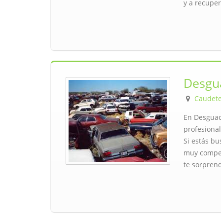
y a recuper
Desgu
Caudet
En Desguac
profesional
Si estás b
muy competi
te sorpren