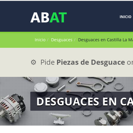
INICIO
Inicio
Desguaces
Desguaces en Castilla La 
⚙️ Pide
Piezas de Desguace
on
DESGUACES EN C