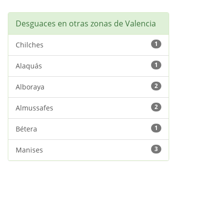
Desguaces en otras zonas de Valencia
1
Chilches
1
Alaquás
2
Alboraya
2
Almussafes
1
Bétera
3
Manises