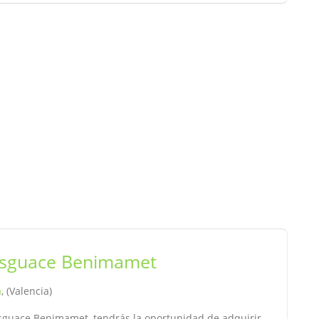
sguace Benimamet
a
, (Valencia)
esguace Benimamet, tendrás la oportunidad de adquirir