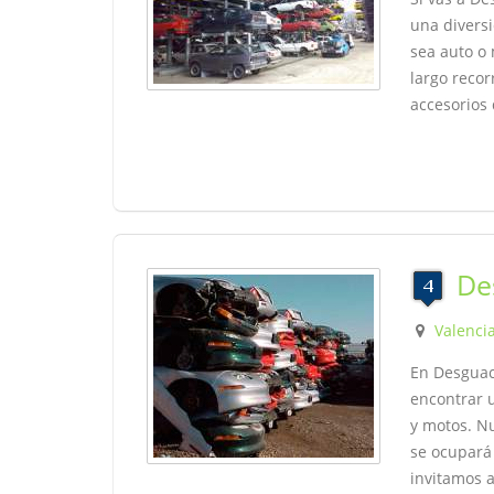
una divers
sea auto o 
largo recorr
accesorios
De
Valenci
En Desguac
encontrar 
y motos. Nu
se ocupará 
invitamos a