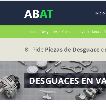
INICIO
Inicio
Desguaces
Comunidad Valenciana
P
⚙️ Pide
Piezas de Desguace
on
DESGUACES EN V