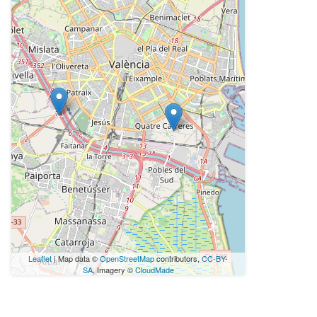
Leaflet
| Map data ©
OpenStreetMap
contributors,
CC-BY-
SA
, Imagery ©
CloudMade