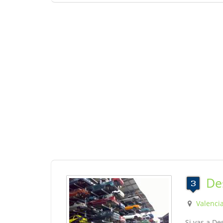
De
Valenci
Si vas a D