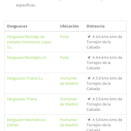
específicas.
Desguaces
Ubicación
Distancia
Desguace Reciclaje de
Parla
A 4.6 kms kms de
metales Hermanos López
Torrejón de la
S.L.
Calzada
Desguace Reciclajes J.A.
Parla
A 4.6 kms kms de
Torrejón de la
Calzada
Desguaces Triana S.L.
Humanes
A 5.9 kms kms de
de Madrid
Torrejón de la
Calzada
Desguaces Triana
Humanes
A 5.9 kms kms de
de Madrid
Torrejón de la
Calzada
Desguace Neumáticos
Humanes
A 5.9 kms kms de
Osfran
de Madrid
Torrejón de la
Calzada