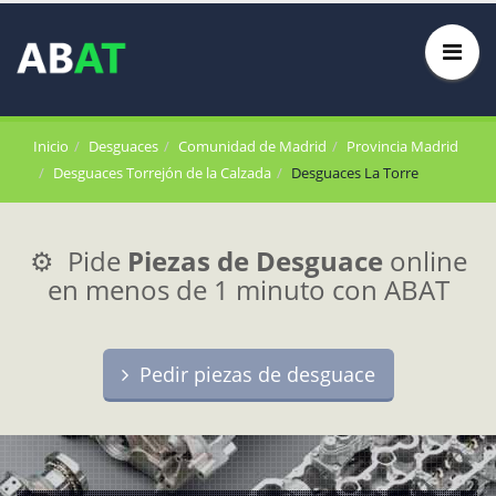
Inicio
Desguaces
Comunidad de Madrid
Provincia Madrid
Desguaces Torrejón de la Calzada
Desguaces La Torre
⚙️ Pide
Piezas de Desguace
online
en menos de 1 minuto con ABAT
Pedir piezas de desguace