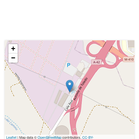
+
−
Leaflet
| Map data ©
OpenStreetMap
contributors,
CC-BY-