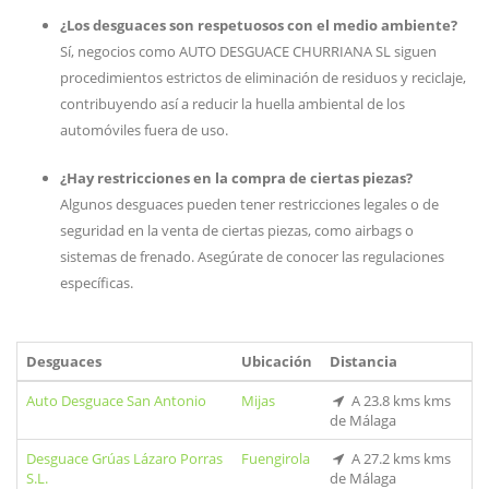
¿Los desguaces son respetuosos con el medio ambiente?
Sí, negocios como AUTO DESGUACE CHURRIANA SL siguen
procedimientos estrictos de eliminación de residuos y reciclaje,
contribuyendo así a reducir la huella ambiental de los
automóviles fuera de uso.
¿Hay restricciones en la compra de ciertas piezas?
Algunos desguaces pueden tener restricciones legales o de
seguridad en la venta de ciertas piezas, como airbags o
sistemas de frenado. Asegúrate de conocer las regulaciones
específicas.
Desguaces
Ubicación
Distancia
Auto Desguace San Antonio
Mijas
A 23.8 kms kms
de Málaga
Desguace Grúas Lázaro Porras
Fuengirola
A 27.2 kms kms
S.L.
de Málaga