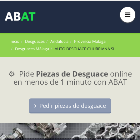
Inicio
Desguaces
Andalucía
Provincia Málaga
Desguaces Málaga
AUTO DESGUACE CHURRIANA SL
⚙️ Pide
Piezas de Desguace
online
en menos de 1 minuto con ABAT
Pedir piezas de desguace