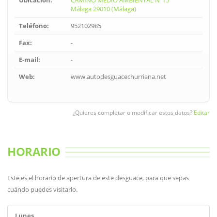
Ubicación:
CAMINO MEDIO AMBIENTAL Nº15
Málaga 29010 (Málaga)
Teléfono:
952102985
Fax:
-
E-mail:
-
Web:
www.autodesguacechurriana.net
¿Quieres completar o modificar estos datos?
Editar
HORARIO
Este es el horario de apertura de este desguace, para que sepas
cuándo puedes visitarlo.
Lunes