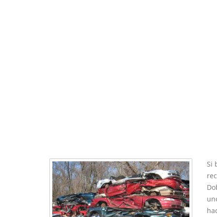
Si 
rec
Dob
uno
hac