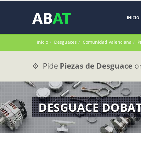
INICIO
Inicio
Desguaces
Comunidad Valenciana
P
⚙️ Pide
Piezas de Desguace
on
DESGUACE DOBATA