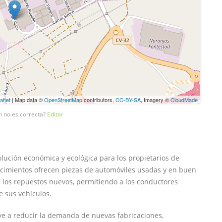
aflet
| Map data ©
OpenStreetMap
contributors,
CC-BY-SA
, Imagery ©
CloudMade
n no es correcta?
Editar
ución económica y ecológica para los propietarios de
lecimientos ofrecen piezas de automóviles usadas y en buen
los repuestos nuevos, permitiendo a los conductores
e sus vehículos.
uye a reducir la demanda de nuevas fabricaciones,