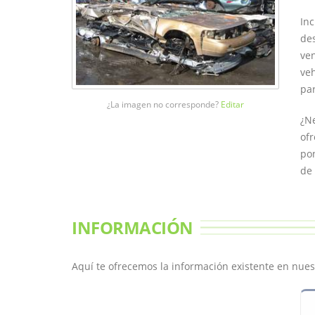
Inc
des
ven
veh
par
¿La imagen no corresponde?
Editar
¿Ne
ofr
pon
de 
INFORMACIÓN
Aquí te ofrecemos la información existente en nues