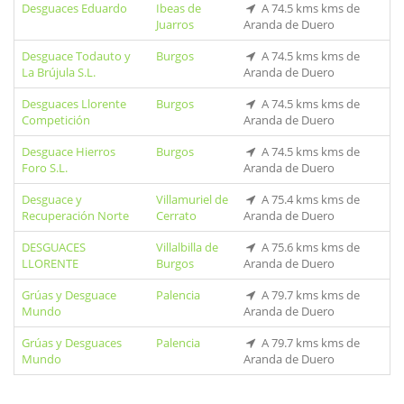
Desguaces Eduardo
Ibeas de
A 74.5 kms kms de
Juarros
Aranda de Duero
Desguace Todauto y
Burgos
A 74.5 kms kms de
La Brújula S.L.
Aranda de Duero
Desguaces Llorente
Burgos
A 74.5 kms kms de
Competición
Aranda de Duero
Desguace Hierros
Burgos
A 74.5 kms kms de
Foro S.L.
Aranda de Duero
Desguace y
Villamuriel de
A 75.4 kms kms de
Recuperación Norte
Cerrato
Aranda de Duero
DESGUACES
Villalbilla de
A 75.6 kms kms de
LLORENTE
Burgos
Aranda de Duero
Grúas y Desguace
Palencia
A 79.7 kms kms de
Mundo
Aranda de Duero
Grúas y Desguaces
Palencia
A 79.7 kms kms de
Mundo
Aranda de Duero