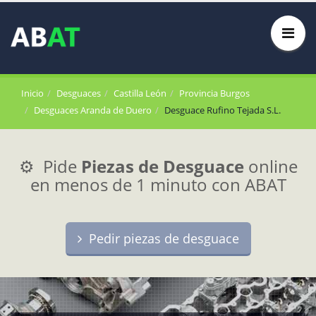
Inicio
Desguaces
Castilla León
Provincia Burgos
Desguaces Aranda de Duero
Desguace Rufino Tejada S.L.
⚙️ Pide
Piezas de Desguace
online
en menos de 1 minuto con ABAT
Pedir piezas de desguace