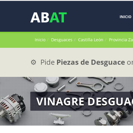
INICIO
Inicio
Desguaces
Castilla León
Provincia Z
⚙️ Pide
Piezas de Desguace
on
VINAGRE DESGUA