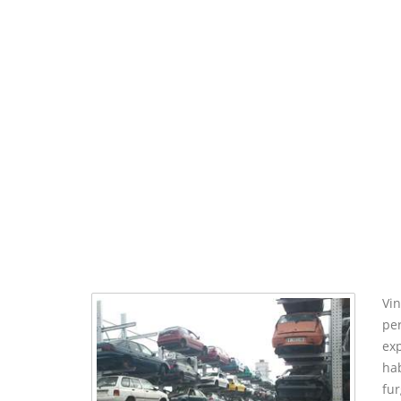
Vin
pe
ex
ha
fur