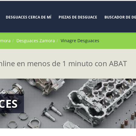
DESGUACES CERCA DE MÍ
PIEZAS DE DESGUACE
BUSCADOR DE D
amora
Desguaces Zamora
Vinagre Desguaces
line en menos de 1 minuto con ABAT
CES