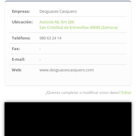
Empresa:
Desguaces Casquero
Ubicación:
Autovía A6, Km 266
San Cristóbal de Entreviñas 49690 (Zamora)
Teléfono:
980 63 24 14
Fax:
-
E-mail:
-
Web:
www.desguacescasquero.com
¿Quieres completar o modificar estos datos?
Editar