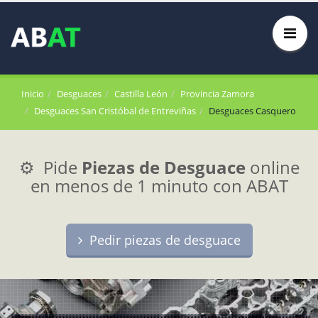
Inicio
Desguaces
Castilla León
Provincia Zamora
Desguaces San Cristóbal de Entreviñas
Desguaces Casquero
⚙️ Pide
Piezas de Desguace
online
en menos de 1 minuto con ABAT
Pedir piezas de desguace