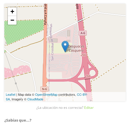
+
−
Leaflet
| Map data ©
OpenStreetMap
contributors,
CC-BY-
SA
, Imagery ©
CloudMade
¿La ubicación no es correcta?
Editar
¿Sabías que...?