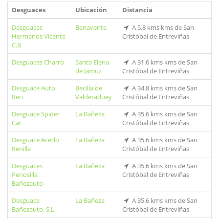
Desguaces
Ubicación
Distancia
Desguaces
Benavente
A 5.8 kms kms de San
Hermanos Vicente
Cristóbal de Entreviñas
C.B
Desguaces Charro
Santa Elena
A 31.6 kms kms de San
de Jamuz
Cristóbal de Entreviñas
Desguace Auto
Becilla de
A 34.8 kms kms de San
Reci
Valderaduey
Cristóbal de Entreviñas
Desguace Spider
La Bañeza
A 35.6 kms kms de San
Car
Cristóbal de Entreviñas
Desguace Acedo
La Bañeza
A 35.6 kms kms de San
Renilla
Cristóbal de Entreviñas
Desguaces
La Bañeza
A 35.6 kms kms de San
Penosilla
Cristóbal de Entreviñas
Bañezauto
Desguace
La Bañeza
A 35.6 kms kms de San
Bañezauto, S.L.
Cristóbal de Entreviñas