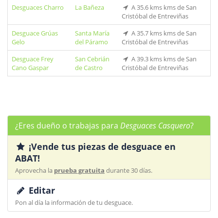
Desguaces Charro
La Bañeza
A 35.6 kms kms de San
Cristóbal de Entreviñas
Desguace Grúas
Santa María
A 35.7 kms kms de San
Gelo
del Páramo
Cristóbal de Entreviñas
Desguace Frey
San Cebrián
A 39.3 kms kms de San
Cano Gaspar
de Castro
Cristóbal de Entreviñas
¿Eres dueño o trabajas para
Desguaces Casquero
?
¡Vende tus piezas de desguace en
ABAT!
Aprovecha la
prueba gratuita
durante 30 días.
Editar
Pon al día la información de tu desguace.