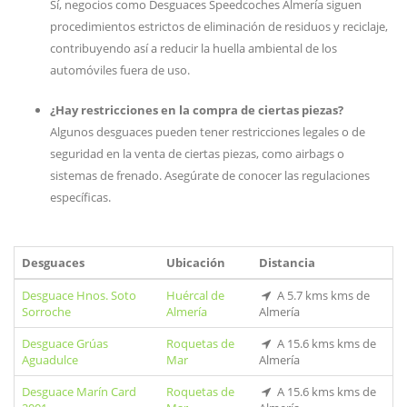
Sí, negocios como Desguaces Speedcoches Almería siguen
procedimientos estrictos de eliminación de residuos y reciclaje,
contribuyendo así a reducir la huella ambiental de los
automóviles fuera de uso.
¿Hay restricciones en la compra de ciertas piezas?
Algunos desguaces pueden tener restricciones legales o de
seguridad en la venta de ciertas piezas, como airbags o
sistemas de frenado. Asegúrate de conocer las regulaciones
específicas.
Desguaces
Ubicación
Distancia
Desguace Hnos. Soto
Huércal de
A 5.7 kms kms de
Sorroche
Almería
Almería
Desguace Grúas
Roquetas de
A 15.6 kms kms de
Aguadulce
Mar
Almería
Desguace Marín Card
Roquetas de
A 15.6 kms kms de