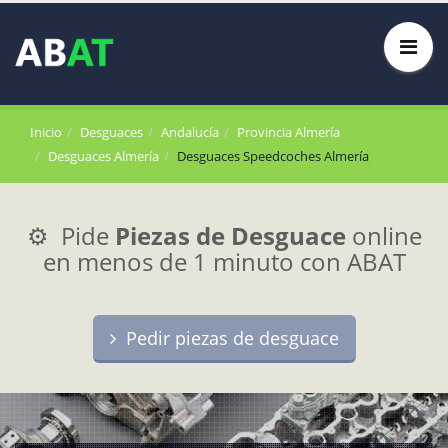
Inicio
Desguaces
Andalucía
Provincia Almería
Desguaces Almería
Desguaces Speedcoches Almería
⚙️ Pide
Piezas de Desguace
online
en menos de 1 minuto con ABAT
Pedir piezas de desguace