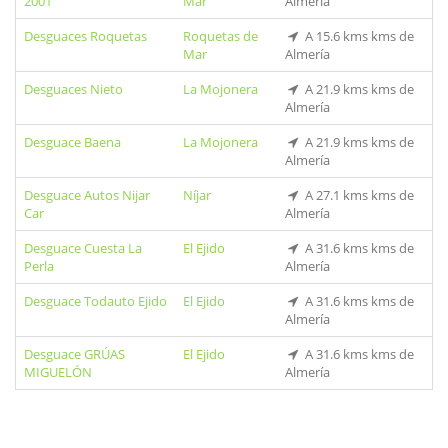
2001
Mar
Almería
Desguaces Roquetas
Roquetas de
A 15.6 kms kms de
Mar
Almería
Desguaces Nieto
La Mojonera
A 21.9 kms kms de
Almería
Desguace Baena
La Mojonera
A 21.9 kms kms de
Almería
Desguace Autos Nijar
Níjar
A 27.1 kms kms de
Car
Almería
Desguace Cuesta La
El Ejido
A 31.6 kms kms de
Perla
Almería
Desguace Todauto Ejido
El Ejido
A 31.6 kms kms de
Almería
Desguace GRÚAS
El Ejido
A 31.6 kms kms de
MIGUELÓN
Almería