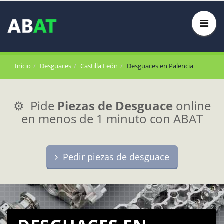
Inicio
Desguaces
Castilla León
Desguaces en Palencia
⚙️ Pide
Piezas de Desguace
online
en menos de 1 minuto con ABAT
Pedir piezas de desguace