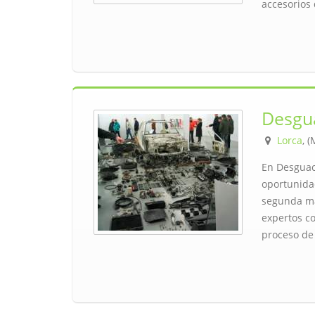
accesorios
Desgua
Lorca
, 
En Desguace
oportunida
segunda ma
expertos co
proceso de 