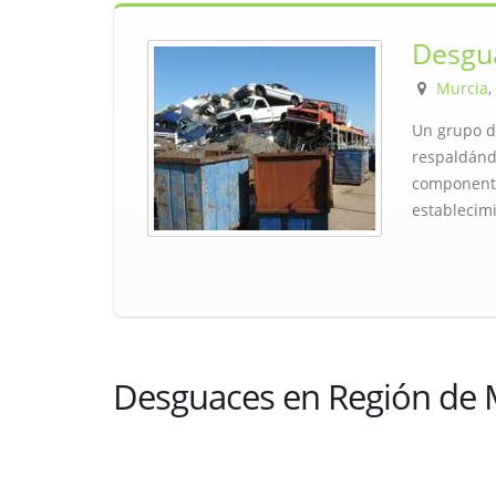
Desgua
Murcia
,
Un grupo d
respaldánd
componentes
establecim
Desguaces en Región de M