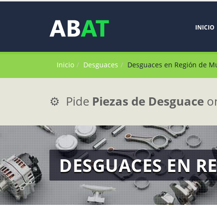
INICIO
Inicio
Desguaces
Desguaces en Región de M
⚙️ Pide
Piezas de Desguace
on
DESGUACES EN R