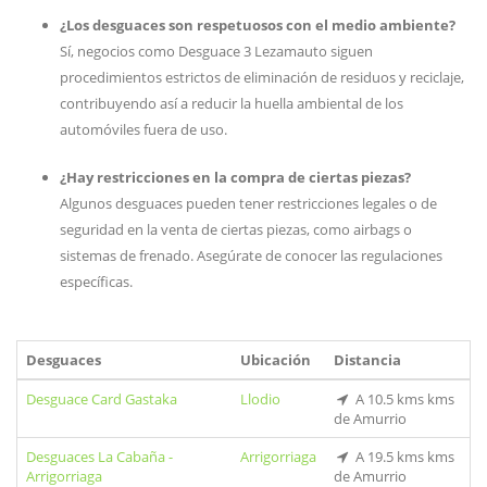
¿Los desguaces son respetuosos con el medio ambiente?
Sí, negocios como Desguace 3 Lezamauto siguen
procedimientos estrictos de eliminación de residuos y reciclaje,
contribuyendo así a reducir la huella ambiental de los
automóviles fuera de uso.
¿Hay restricciones en la compra de ciertas piezas?
Algunos desguaces pueden tener restricciones legales o de
seguridad en la venta de ciertas piezas, como airbags o
sistemas de frenado. Asegúrate de conocer las regulaciones
específicas.
Desguaces
Ubicación
Distancia
Desguace Card Gastaka
Llodio
A 10.5 kms kms
de Amurrio
Desguaces La Cabaña -
Arrigorriaga
A 19.5 kms kms
Arrigorriaga
de Amurrio