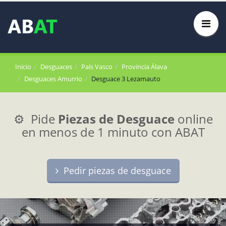
Inicio
Desguaces
País Vasco
Provincia Álava
Desguaces Amurrio
Desguace 3 Lezamauto
⚙️ Pide
Piezas de Desguace
online
en menos de 1 minuto con ABAT
Pedir piezas de desguace