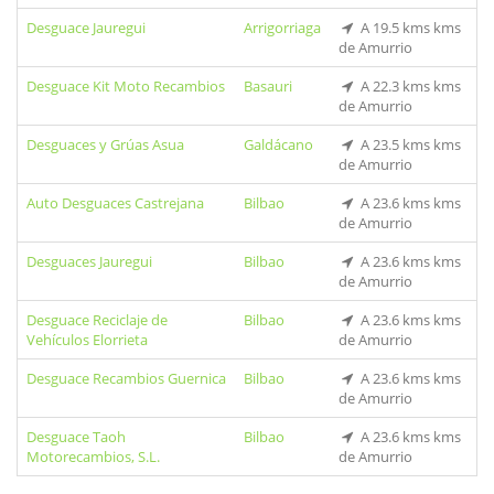
Desguace Jauregui
Arrigorriaga
A 19.5 kms kms
de Amurrio
Desguace Kit Moto Recambios
Basauri
A 22.3 kms kms
de Amurrio
Desguaces y Grúas Asua
Galdácano
A 23.5 kms kms
de Amurrio
Auto Desguaces Castrejana
Bilbao
A 23.6 kms kms
de Amurrio
Desguaces Jauregui
Bilbao
A 23.6 kms kms
de Amurrio
Desguace Reciclaje de
Bilbao
A 23.6 kms kms
Vehículos Elorrieta
de Amurrio
Desguace Recambios Guernica
Bilbao
A 23.6 kms kms
de Amurrio
Desguace Taoh
Bilbao
A 23.6 kms kms
Motorecambios, S.L.
de Amurrio