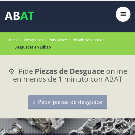
Inicio
Desguaces
País Vasco
Provincia Vizcaya
Desguaces en Bilbao
⚙️ Pide
Piezas de Desguace
online
en menos de 1 minuto con ABAT
Pedir piezas de desguace