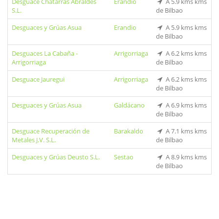
Desguace Chatarras Abraldes
Erandio
A 5.9 kms kms
S.L.
de Bilbao
Desguaces y Grúas Asua
Erandio
A 5.9 kms kms
de Bilbao
Desguaces La Cabaña -
Arrigorriaga
A 6.2 kms kms
Arrigorriaga
de Bilbao
Desguace Jauregui
Arrigorriaga
A 6.2 kms kms
de Bilbao
Desguaces y Grúas Asua
Galdácano
A 6.9 kms kms
de Bilbao
Desguace Recuperación de
Barakaldo
A 7.1 kms kms
Metales J.V. S.L.
de Bilbao
Desguaces y Grúas Deusto S.L.
Sestao
A 8.9 kms kms
de Bilbao