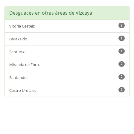
Desguaces en otras áreas de Vizcaya
8
Vitoria Gasteiz
1
Barakaldo
1
Santurtzi
2
Miranda de Ebro
2
Santander
2
Castro Urdiales