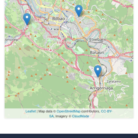
Leaflet
| Map data ©
OpenStreetMap
contributors,
CC-BY-
SA
, Imagery ©
CloudMade