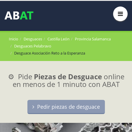
Inicio
Desguaces
Castilla León
Provincia Salamanca
Desguaces Pelabravo
Desguace Asociación Reto a la Esperanza
⚙️ Pide
Piezas de Desguace
online
en menos de 1 minuto con ABAT
Pedir piezas de desguace