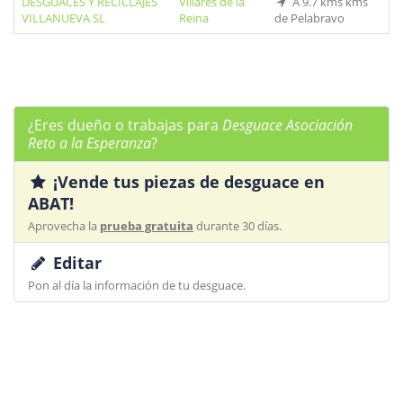
DESGUACES Y RECICLAJES
Villares de la
A 9.7 kms kms
VILLANUEVA SL
Reina
de Pelabravo
¿Eres dueño o trabajas para
Desguace Asociación
Reto a la Esperanza
?
¡Vende tus piezas de desguace en
ABAT!
Aprovecha la
prueba gratuita
durante 30 días.
Editar
Pon al día la información de tu desguace.