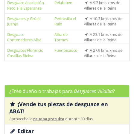
Desguace Asociación
Pelabravo
A 9.7 kms kms de
Reto a la Esperanza
Villares de la Reina
Desguaces y Grúas
Pedrosillo el
A 10.3 kms kms de
Juanjo
Ralo
Villares de la Reina
Desguace
Alba de
A 23.1 kms kms de
Contenedores Alba
Tormes
Villares de la Reina
Desguaces Florencio
Fuentesaúco
A 27.9 kms kms de
Costillas Bielva
Villares de la Reina
¿Eres dueño o trabajas para
Desguaces Villalba
?
¡Vende tus piezas de desguace en
ABAT!
Aprovecha la
prueba gratuita
durante 30 días.
Editar