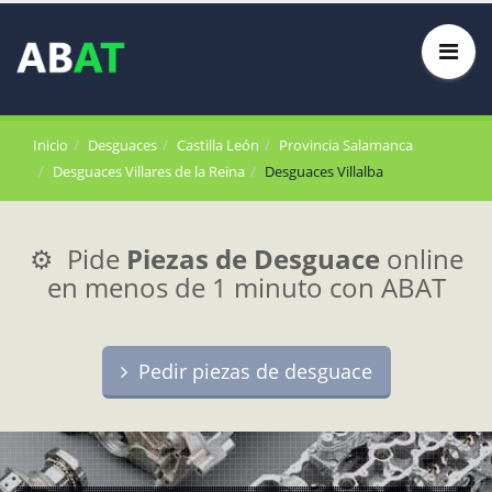
Inicio
Desguaces
Castilla León
Provincia Salamanca
Desguaces Villares de la Reina
Desguaces Villalba
⚙️ Pide
Piezas de Desguace
online
en menos de 1 minuto con ABAT
Pedir piezas de desguace