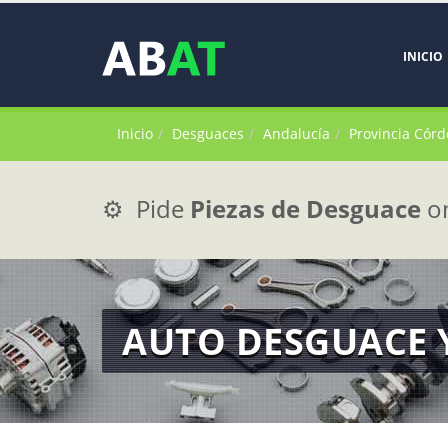
INICIO
Inicio
Desguaces
Andalucía
Provincia Cór
⚙️ Pide
Piezas de Desguace
on
AUTO DESGUACE Y