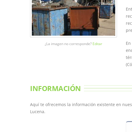
Ent
rec
rec
pre
En 
¿La imagen no corresponde?
Editar
en
té
(Có
INFORMACIÓN
Aquí te ofrecemos la información existente en nuest
Lucena.