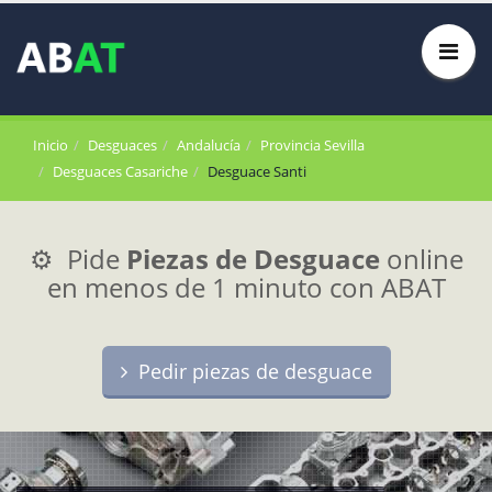
Inicio
Desguaces
Andalucía
Provincia Sevilla
Desguaces Casariche
Desguace Santi
⚙️ Pide
Piezas de Desguace
online
en menos de 1 minuto con ABAT
Pedir piezas de desguace