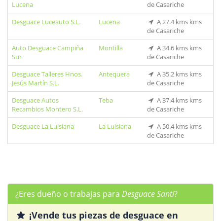
Lucena
de Casariche
Desguace Luceauto S.L.
Lucena
A 27.4 kms kms
de Casariche
Auto Desguace Campiña
Montilla
A 34.6 kms kms
Sur
de Casariche
Desguace Talleres Hnos.
Antequera
A 35.2 kms kms
Jesús Martín S.L.
de Casariche
Desguace Autos
Teba
A 37.4 kms kms
Recambios Montero S.L.
de Casariche
Desguace La Luisiana
La Luisiana
A 50.4 kms kms
de Casariche
¿Eres dueño o trabajas para
Desguace Santi
?
¡Vende tus piezas de desguace en