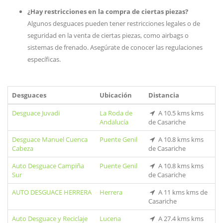
¿Hay restricciones en la compra de ciertas piezas?
Algunos desguaces pueden tener restricciones legales o de
seguridad en la venta de ciertas piezas, como airbags o
sistemas de frenado. Asegúrate de conocer las regulaciones
específicas.
Desguaces
Ubicación
Distancia
Desguace Juvadi
La Roda de
A 10.5 kms kms
Andalucía
de Casariche
Desguace Manuel Cuenca
Puente Genil
A 10.8 kms kms
Cabeza
de Casariche
Auto Desguace Campiña
Puente Genil
A 10.8 kms kms
Sur
de Casariche
AUTO DESGUACE HERRERA
Herrera
A 11 kms kms de
Casariche
Auto Desguace y Reciclaje
Lucena
A 27.4 kms kms