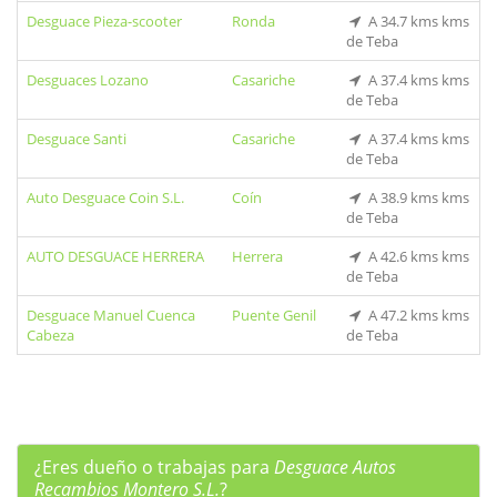
Desguace Pieza-scooter
Ronda
A 34.7 kms kms
de Teba
Desguaces Lozano
Casariche
A 37.4 kms kms
de Teba
Desguace Santi
Casariche
A 37.4 kms kms
de Teba
Auto Desguace Coin S.L.
Coín
A 38.9 kms kms
de Teba
AUTO DESGUACE HERRERA
Herrera
A 42.6 kms kms
de Teba
Desguace Manuel Cuenca
Puente Genil
A 47.2 kms kms
Cabeza
de Teba
¿Eres dueño o trabajas para
Desguace Autos
Recambios Montero S.L.
?