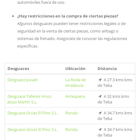
automóviles fuera de uso.
¿Hay restricciones en la compra de ciertas piezas?
Algunos desguaces pueden tener restricciones legales o de
seguridad en la venta de ciertas piezas, como airbags o
sistemas de frenado. Asegúrate de conocer las regulaciones
específicas.
Desguaces
Ubicación
Distancia
Desguace Juvadi
La Roda de
A 27.3 kms kms
Andalucía
de Teba
Desguace Talleres Hnos.
Antequera
A 32 kms kms
Jesús Martín S.L.
de Teba
Desguace Grúas El Pino S.L.
Ronda
A 34.7 kms kms
de Teba
Desguace Grúas El Pino S.L.
Ronda
A 34.7 kms kms
de Teba