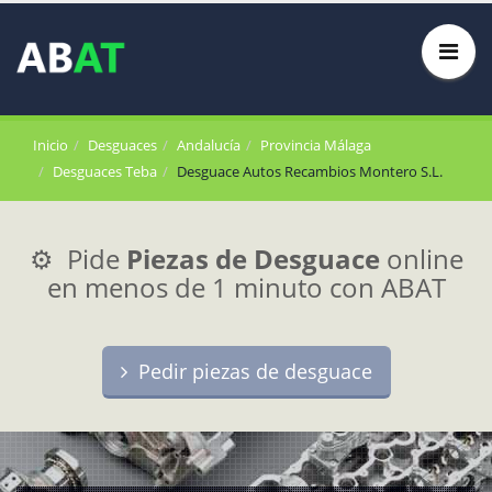
Inicio
Desguaces
Andalucía
Provincia Málaga
Desguaces Teba
Desguace Autos Recambios Montero S.L.
⚙️ Pide
Piezas de Desguace
online
en menos de 1 minuto con ABAT
Pedir piezas de desguace