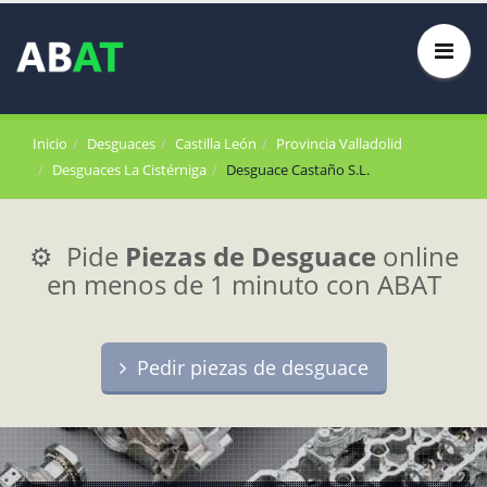
Inicio
Desguaces
Castilla León
Provincia Valladolid
Desguaces La Cistérniga
Desguace Castaño S.L.
⚙️ Pide
Piezas de Desguace
online
en menos de 1 minuto con ABAT
Pedir piezas de desguace