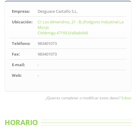
Empresa:
Desguace Castaño S.L.
Ubicación:
C/ Los Almendros, 21 - B, (Poligono Industrial La
Mora)
Cistérniga 47193 (Valladolid)
Teléfono:
983401073
Fax:
983401073
E-mail:
-
Web:
-
¿Quieres completar o modificar estos datos?
Editar
HORARIO