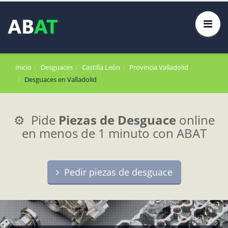
Inicio
Desguaces
Castilla León
Provincia Valladolid
Desguaces en Valladolid
⚙️ Pide
Piezas de Desguace
online
en menos de 1 minuto con ABAT
Pedir piezas de desguace