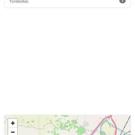
1
Tordesillas
+
−