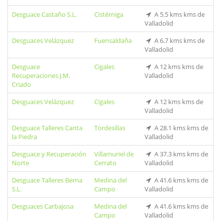
Desguace Castaño S.L.
Cistérniga
A 5.5 kms kms de
Valladolid
Desguaces Velázquez
Fuensaldaña
A 6.7 kms kms de
Valladolid
Desguace
Cigales
A 12 kms kms de
Recuperaciones J.M.
Valladolid
Criado
Desguaces Velázquez
Cigales
A 12 kms kms de
Valladolid
Desguace Talleres Canta
Tordesillas
A 28.1 kms kms de
la Piedra
Valladolid
Desguace y Recuperación
Villamuriel de
A 37.3 kms kms de
Norte
Cerrato
Valladolid
Desguace Talleres Berna
Medina del
A 41.6 kms kms de
S.L.
Campo
Valladolid
Desguaces Carbajosa
Medina del
A 41.6 kms kms de
Campo
Valladolid