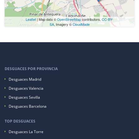
Leaflet
| Map data ©
OpenStreetMap
contributors,
CC-BY-
SA
, Imagery ©
CloudMade
DESGUACES POR PROVINCIA
Desguaces Madrid
Desguaces Valencia
Desguaces Sevilla
Desguaces Barcelona
TOP DESGUACES
Desguaces La Torre