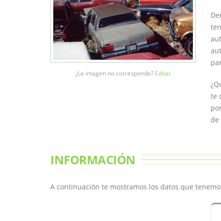
Den
ten
aut
au
par
¿La imagen no corresponde?
Editar
¿Q
te 
pon
de 
INFORMACIÓN
A continuación te mostramos los datos que tenemo