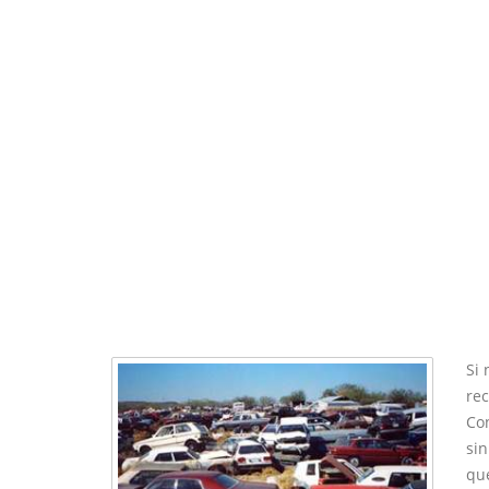
Si 
re
Co
si
que