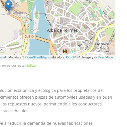
aflet
| Map data ©
OpenStreetMap
contributors,
CC-BY-SA
, Imagery ©
CloudMade
n no es correcta?
Editar
ución económica y ecológica para los propietarios de
lecimientos ofrecen piezas de automóviles usadas y en buen
los repuestos nuevos, permitiendo a los conductores
e sus vehículos.
uye a reducir la demanda de nuevas fabricaciones,