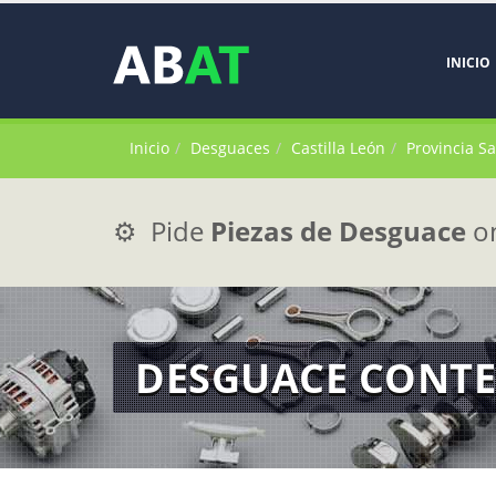
INICIO
Inicio
Desguaces
Castilla León
Provincia S
⚙️ Pide
Piezas de Desguace
on
DESGUACE CONTE