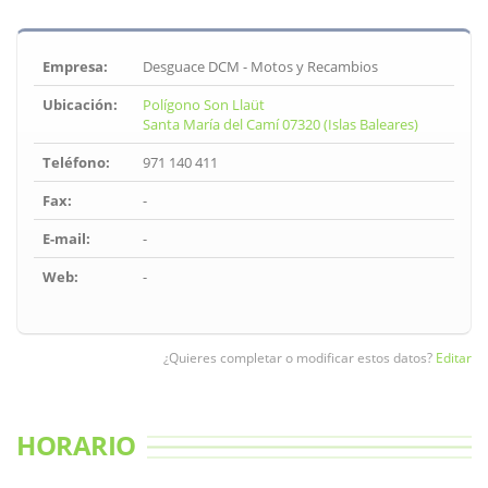
Empresa:
Desguace DCM - Motos y Recambios
Ubicación:
Polígono Son Llaüt
Santa María del Camí 07320 (Islas Baleares)
Teléfono:
971 140 411
Fax:
-
E-mail:
-
Web:
-
¿Quieres completar o modificar estos datos?
Editar
HORARIO