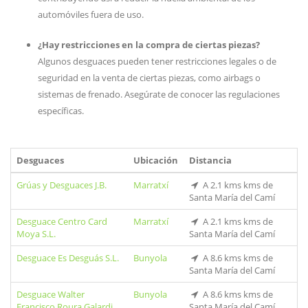
automóviles fuera de uso.
¿Hay restricciones en la compra de ciertas piezas?
Algunos desguaces pueden tener restricciones legales o de
seguridad en la venta de ciertas piezas, como airbags o
sistemas de frenado. Asegúrate de conocer las regulaciones
específicas.
Desguaces
Ubicación
Distancia
Grúas y Desguaces J.B.
Marratxí
A 2.1 kms kms de
Santa María del Camí
Desguace Centro Card
Marratxí
A 2.1 kms kms de
Moya S.L.
Santa María del Camí
Desguace Es Desguás S.L.
Bunyola
A 8.6 kms kms de
Santa María del Camí
Desguace Walter
Bunyola
A 8.6 kms kms de
Francisco Roura Galardi
Santa María del Camí