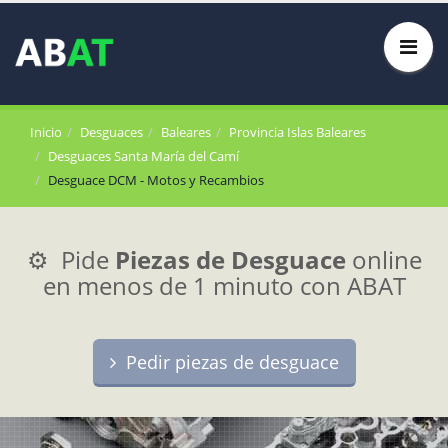
Inicio
Desguaces
Baleares
Provincia Islas Baleares
Desguaces Santa María del Camí
Desguace DCM - Motos y Recambios
⚙️ Pide
Piezas de Desguace
online
en menos de 1 minuto con ABAT
Pedir piezas de desguace