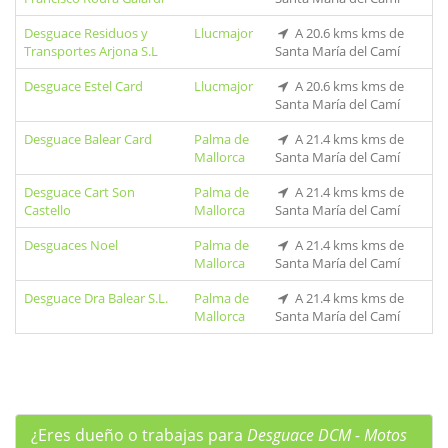
Desguace Residuos y
Llucmajor
A 20.6 kms kms de
Transportes Arjona S.L
Santa María del Camí
Desguace Estel Card
Llucmajor
A 20.6 kms kms de
Santa María del Camí
Desguace Balear Card
Palma de
A 21.4 kms kms de
Mallorca
Santa María del Camí
Desguace Cart Son
Palma de
A 21.4 kms kms de
Castello
Mallorca
Santa María del Camí
Desguaces Noel
Palma de
A 21.4 kms kms de
Mallorca
Santa María del Camí
Desguace Dra Balear S.L.
Palma de
A 21.4 kms kms de
Mallorca
Santa María del Camí
¿Eres dueño o trabajas para
Desguace DCM - Motos