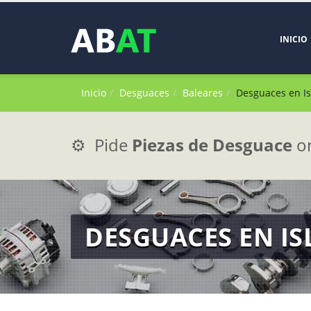
INICIO
Inicio
Desguaces
Baleares
Desguaces en Is
⚙️ Pide
Piezas de Desguace
on
DESGUACES EN IS