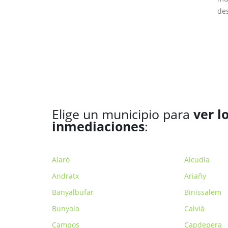
des
Elige un municipio para
ver l
inmediaciones
:
Alaró
Alcudia
Andratx
Ariañy
Banyalbufar
Binissalem
Bunyola
Calvià
Campos
Capdepera