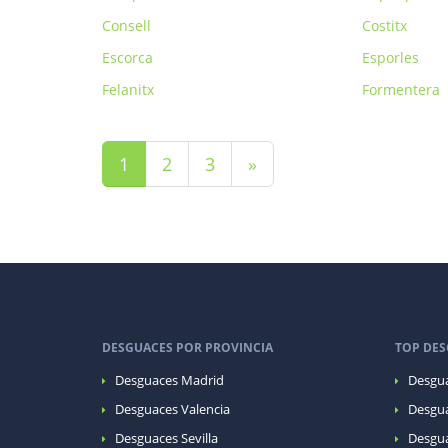
Consell
Costitx
Escorca
Esporles
Felanitx
Formentera
(current)
1
2
3
»
DESGUACES POR PROVINCIA
TOP DES
Desguaces Madrid
Desgua
Desguaces Valencia
Desgua
Desguaces Sevilla
Desgua