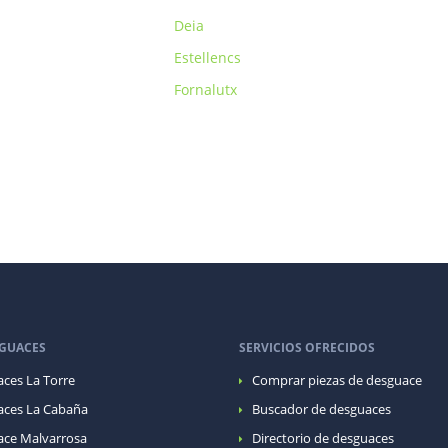
Deia
Estellencs
Fornalutx
GUACES
SERVICIOS OFRECIDOS
ces La Torre
Comprar piezas de desguace
ces La Cabaña
Buscador de desguaces
ce Malvarrosa
Directorio de desguaces