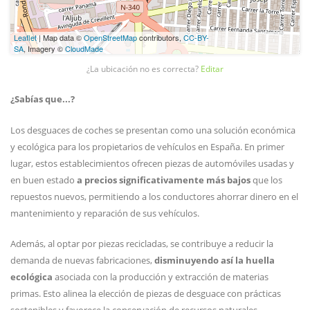
Leaflet
| Map data ©
OpenStreetMap
contributors,
CC-BY-
SA
, Imagery ©
CloudMade
¿La ubicación no es correcta?
Editar
¿Sabías que...?
Los desguaces de coches se presentan como una solución económica
y ecológica para los propietarios de vehículos en España. En primer
lugar, estos establecimientos ofrecen piezas de automóviles usadas y
en buen estado
a precios significativamente más bajos
que los
repuestos nuevos, permitiendo a los conductores ahorrar dinero en el
mantenimiento y reparación de sus vehículos.
Además, al optar por piezas recicladas, se contribuye a reducir la
demanda de nuevas fabricaciones,
disminuyendo así la huella
ecológica
asociada con la producción y extracción de materias
primas. Esto alinea la elección de piezas de desguace con prácticas