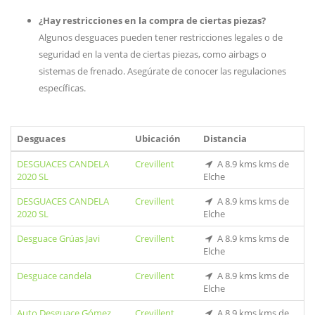
¿Hay restricciones en la compra de ciertas piezas?
Algunos desguaces pueden tener restricciones legales o de
seguridad en la venta de ciertas piezas, como airbags o
sistemas de frenado. Asegúrate de conocer las regulaciones
específicas.
Desguaces
Ubicación
Distancia
DESGUACES CANDELA
Crevillent
A 8.9 kms kms de
2020 SL
Elche
DESGUACES CANDELA
Crevillent
A 8.9 kms kms de
2020 SL
Elche
Desguace Grúas Javi
Crevillent
A 8.9 kms kms de
Elche
Desguace candela
Crevillent
A 8.9 kms kms de
Elche
Auto Desguace Gómez
Crevillent
A 8.9 kms kms de