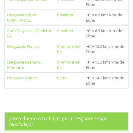
Elche
Desguace GRUAS
Crevillent
A 8.9 kms kms de
PRIMITIVO SL
Elche
Auto Desguaces Calderón
Crevillent
A 8.9 kms kms de
S.L.
Elche
Desguaces Penalva
Monforte del
A 13.3 kms kms de
Cid
Elche
Desguace Desmoto
Monforte del
A 13.3 kms kms de
Monforte
Cid
Elche
Desguace Gómez
Catral
A 14.1 kms kms de
Elche
¿Eres dueño o trabajas para
Desguace Grupo
Albaladejo
?