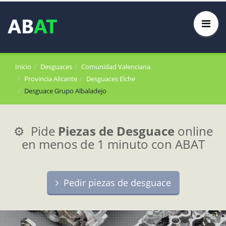
Inicio
Desguaces
Comunidad Valenciana
Provincia Alicante
Desguaces Elche
Desguace Grupo Albaladejo
⚙️ Pide
Piezas de Desguace
online
en menos de 1 minuto con ABAT
Pedir piezas de desguace