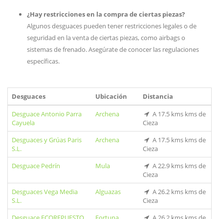
¿Hay restricciones en la compra de ciertas piezas?
Algunos desguaces pueden tener restricciones legales o de
seguridad en la venta de ciertas piezas, como airbags o
sistemas de frenado. Asegúrate de conocer las regulaciones
específicas.
Desguaces
Ubicación
Distancia
Desguace Antonio Parra
Archena
A 17.5 kms kms de
Cayuela
Cieza
Desguaces y Grúas Paris
Archena
A 17.5 kms kms de
S.L.
Cieza
Desguace Pedrín
Mula
A 22.9 kms kms de
Cieza
Desguaces Vega Media
Alguazas
A 26.2 kms kms de
S.L.
Cieza
Desguace ECOREPUESTO
Fortuna
A 26.2 kms kms de