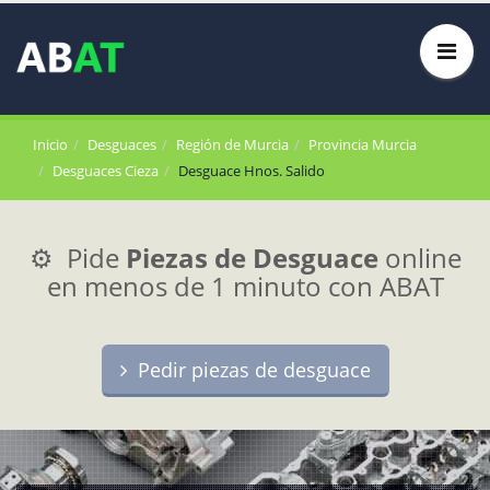
Inicio
Desguaces
Región de Murcia
Provincia Murcia
Desguaces Cieza
Desguace Hnos. Salido
⚙️ Pide
Piezas de Desguace
online
en menos de 1 minuto con ABAT
Pedir piezas de desguace