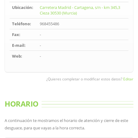
Ubicación:
Carretera Madrid - Cartagena, s/n - km 345,3
Cieza 30530 (Murcia)
Teléfono:
968455486
Fax:
-
E-mail:
-
Web:
-
¿Quieres completar o modificar estos datos?
Editar
HORARIO
A continuación te mostramos el horario de atención y cierre de este
desguace, para que vayas a la hora correcta.