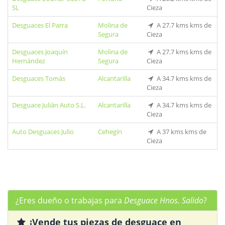
SL
Cieza
Desguaces El Parra
Molina de
A 27.7 kms kms de
Segura
Cieza
Desguaces Joaquín
Molina de
A 27.7 kms kms de
Hernández
Segura
Cieza
Desguaces Tomás
Alcantarilla
A 34.7 kms kms de
Cieza
Desguace Julián Auto S.L.
Alcantarilla
A 34.7 kms kms de
Cieza
Auto Desguaces Julio
Cehegín
A 37 kms kms de
Cieza
¿Eres dueño o trabajas para
Desguace Hnos. Salido
?
¡Vende tus piezas de desguace en