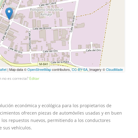
aflet
| Map data ©
OpenStreetMap
contributors,
CC-BY-SA
, Imagery ©
CloudMade
n no es correcta?
Editar
ución económica y ecológica para los propietarios de
lecimientos ofrecen piezas de automóviles usadas y en buen
los repuestos nuevos, permitiendo a los conductores
e sus vehículos.