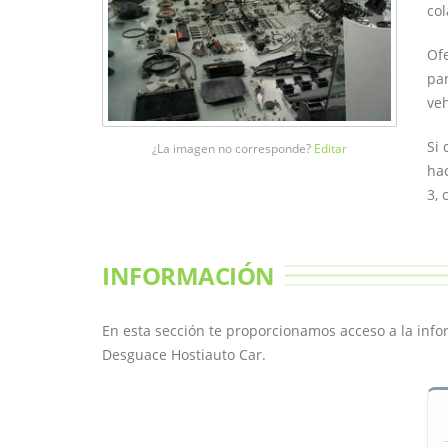
co
Ofe
par
veh
Si 
¿La imagen no corresponde?
Editar
hac
3, 
INFORMACIÓN
En esta sección te proporcionamos acceso a la inf
Desguace Hostiauto Car.