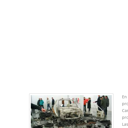
En 
pr
Ca
pro
Las