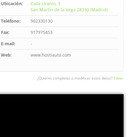
Ubicación:
Calle Uranio, 3
San Martín de la Vega 28330 (Madrid)
Teléfono:
902330130
Fax:
917975453
E-mail:
-
Web:
www.hostiauto.com
¿Quieres completar o modificar estos datos?
Editar