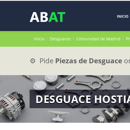
INICIO
Inicio
Desguaces
Comunidad de Madrid
P
⚙️ Pide
Piezas de Desguace
on
DESGUACE HOSTI