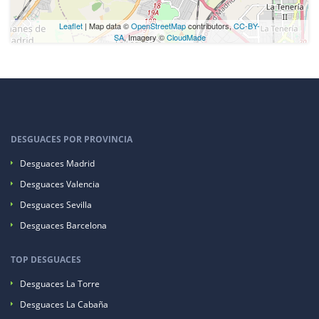
Leaflet
| Map data ©
OpenStreetMap
contributors,
CC-BY-
SA
, Imagery ©
CloudMade
DESGUACES POR PROVINCIA
Desguaces Madrid
Desguaces Valencia
Desguaces Sevilla
Desguaces Barcelona
TOP DESGUACES
Desguaces La Torre
Desguaces La Cabaña