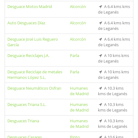
Desguace Motos Madrid
Alcorcón
A 6.4 kms kms
de Leganés
Auto Desguaces Díaz
Alcorcón
A 6.4 kms kms
de Leganés
Desguace José Luis Reguero
Alcorcón
A 6.4 kms kms
García
de Leganés
Desguace Reciclajes J.A.
Parla
A 10 kms kms
de Leganés
Desguace Reciclaje de metales
Parla
A 10 kms kms
Hermanos López S.L.
de Leganés
Desguace Neumáticos Osfran
Humanes
A 10.3 kms
de Madrid
kms de Leganés
Desguaces Triana S.L.
Humanes
A 10.3 kms
de Madrid
kms de Leganés
Desguaces Triana
Humanes
A 10.3 kms
de Madrid
kms de Leganés
Desguaces Casares
Pinto
A 10.6 kms