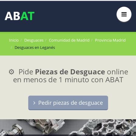
Inicio
Desguaces
Comunidad de Madrid
Provincia Madrid
Desguaces en Leganés
⚙️ Pide
Piezas de Desguace
online
en menos de 1 minuto con ABAT
Pedir piezas de desguace