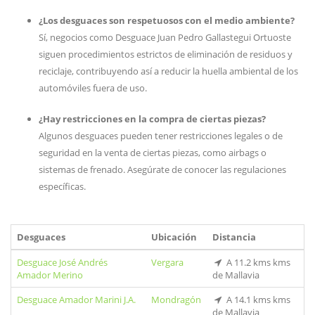
¿Los desguaces son respetuosos con el medio ambiente?
Sí, negocios como Desguace Juan Pedro Gallastegui Ortuoste
siguen procedimientos estrictos de eliminación de residuos y
reciclaje, contribuyendo así a reducir la huella ambiental de los
automóviles fuera de uso.
¿Hay restricciones en la compra de ciertas piezas?
Algunos desguaces pueden tener restricciones legales o de
seguridad en la venta de ciertas piezas, como airbags o
sistemas de frenado. Asegúrate de conocer las regulaciones
específicas.
Desguaces
Ubicación
Distancia
Desguace José Andrés
Vergara
A 11.2 kms kms
Amador Merino
de Mallavia
Desguace Amador Marini J.A.
Mondragón
A 14.1 kms kms
de Mallavia