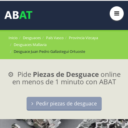
Inicio
Desguaces
País Vasco
Provincia Vizcaya
Desguaces Mallavia
Desguace Juan Pedro Gallastegui Ortuoste
⚙️ Pide
Piezas de Desguace
online
en menos de 1 minuto con ABAT
Pedir piezas de desguace