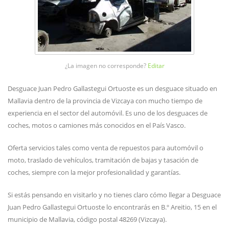
¿La imagen no corresponde?
Editar
Desguace Juan Pedro Gallastegui Ortuoste es un desguace situado en
Mallavia dentro de la provincia de Vizcaya con mucho tiempo de
experiencia en el sector del automóvil. Es uno de los desguaces de
coches, motos o camiones más conocidos en el País Vasco.
Oferta servicios tales como venta de repuestos para automóvil o
moto, traslado de vehículos, tramitación de bajas y tasación de
coches, siempre con la mejor profesionalidad y garantías.
Si estás pensando en visitarlo y no tienes claro cómo llegar a Desguace
Juan Pedro Gallastegui Ortuoste lo encontrarás en B.º Areitio, 15 en el
municipio de Mallavia, código postal 48269 (Vizcaya).