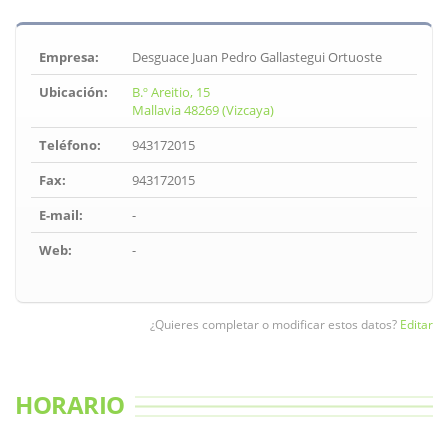
Empresa:
Desguace Juan Pedro Gallastegui Ortuoste
Ubicación:
B.º Areitio, 15
Mallavia 48269 (Vizcaya)
Teléfono:
943172015
Fax:
943172015
E-mail:
-
Web:
-
¿Quieres completar o modificar estos datos?
Editar
HORARIO