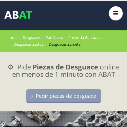
Inicio
Desguaces
País Vasco
Provincia Guipúzcoa
Desguaces Zestoa
Desguaces Zumeta
⚙️ Pide
Piezas de Desguace
online
en menos de 1 minuto con ABAT
Pedir piezas de desguace