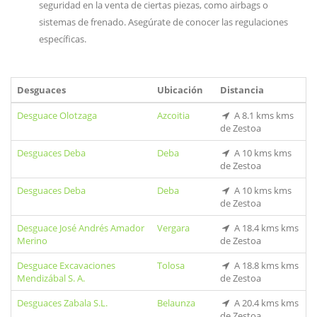
seguridad en la venta de ciertas piezas, como airbags o
sistemas de frenado. Asegúrate de conocer las regulaciones
específicas.
Desguaces
Ubicación
Distancia
Desguace Olotzaga
Azcoitia
A 8.1 kms kms
de Zestoa
Desguaces Deba
Deba
A 10 kms kms
de Zestoa
Desguaces Deba
Deba
A 10 kms kms
de Zestoa
Desguace José Andrés Amador
Vergara
A 18.4 kms kms
Merino
de Zestoa
Desguace Excavaciones
Tolosa
A 18.8 kms kms
Mendizábal S. A.
de Zestoa
Desguaces Zabala S.L.
Belaunza
A 20.4 kms kms
de Zestoa