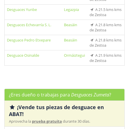
Desguaces Yunbe
Legazpia
A 21.5 kms kms
de Zestoa
Desguaces Echevarría S. L.
Beasáin
A 21.8 kms kms
de Zestoa
Desguace Pedro Etxepare
Beasáin
A 21.8 kms kms
de Zestoa
Desguace Osinalde
Ormáiztegui
A 21.9 kms kms
de Zestoa
¿Eres dueño o trabajas para
Desguaces Zumeta
?
¡Vende tus piezas de desguace en
ABAT!
Aprovecha la
prueba gratuita
durante 30 días.