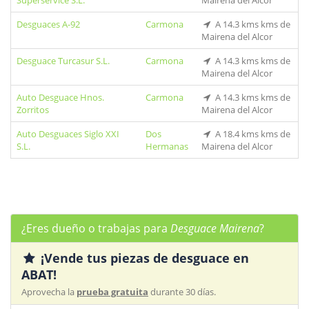
Superservice S.L.
Mairena del Alcor
Desguaces A-92
Carmona
A 14.3 kms kms de
Mairena del Alcor
Desguace Turcasur S.L.
Carmona
A 14.3 kms kms de
Mairena del Alcor
Auto Desguace Hnos.
Carmona
A 14.3 kms kms de
Zorritos
Mairena del Alcor
Auto Desguaces Siglo XXI
Dos
A 18.4 kms kms de
S.L.
Hermanas
Mairena del Alcor
¿Eres dueño o trabajas para
Desguace Mairena
?
¡Vende tus piezas de desguace en
ABAT!
Aprovecha la
prueba gratuita
durante 30 días.