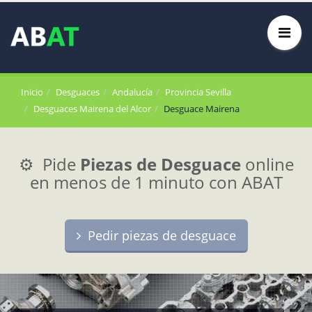
Inicio
Desguaces
Andalucía
Provincia Sevilla
Desguaces Mairena del Alcor
Desguace Mairena
⚙️ Pide
Piezas de Desguace
online
en menos de 1 minuto con ABAT
Pedir piezas de desguace