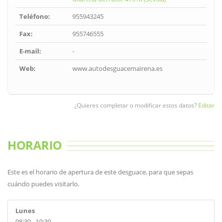
Teléfono:
955943245
Fax:
955746555
E-mail:
-
Web:
www.autodesguacemairena.es
¿Quieres completar o modificar estos datos?
Editar
HORARIO
Este es el horario de apertura de este desguace, para que sepas
cuándo puedes visitarlo.
Lunes
08:30 - 19:30