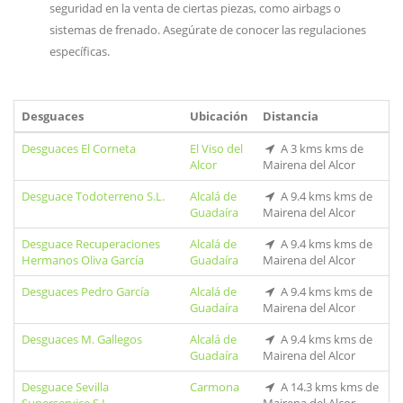
seguridad en la venta de ciertas piezas, como airbags o
sistemas de frenado. Asegúrate de conocer las regulaciones
específicas.
Desguaces
Ubicación
Distancia
Desguaces El Corneta
El Viso del
A 3 kms kms de
Alcor
Mairena del Alcor
Desguace Todoterreno S.L.
Alcalá de
A 9.4 kms kms de
Guadaíra
Mairena del Alcor
Desguace Recuperaciones
Alcalá de
A 9.4 kms kms de
Hermanos Oliva García
Guadaíra
Mairena del Alcor
Desguaces Pedro García
Alcalá de
A 9.4 kms kms de
Guadaíra
Mairena del Alcor
Desguaces M. Gallegos
Alcalá de
A 9.4 kms kms de
Guadaíra
Mairena del Alcor
Desguace Sevilla
Carmona
A 14.3 kms kms de