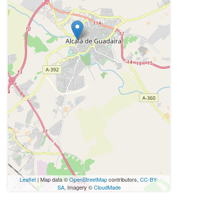
Leaflet
| Map data ©
OpenStreetMap
contributors,
CC-BY-
SA
, Imagery ©
CloudMade