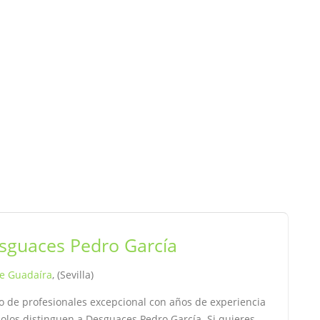
sguaces Pedro García
de Guadaíra
, (Sevilla)
o de profesionales excepcional con años de experiencia
olos distinguen a Desguaces Pedro García. Si quieres