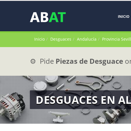
INICIO
Inicio
Desguaces
Andalucía
Provincia Sevil
⚙️ Pide
Piezas de Desguace
on
DESGUACES EN A