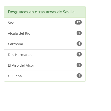
Desguaces en otras áreas de Sevilla
12
Sevilla
1
Alcalá del Río
4
Carmona
3
Dos Hermanas
1
El Viso del Alcor
1
Guillena