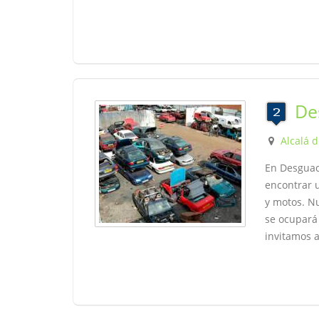
De
Alcalá 
En Desguac
encontrar 
y motos. Nu
se ocupará 
invitamos a