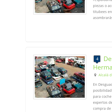
piezas o ac
titubees en
asombrará
De
Herma
Alcalá 
En Desguac
posibilida
para coche
expertos de
compra de 