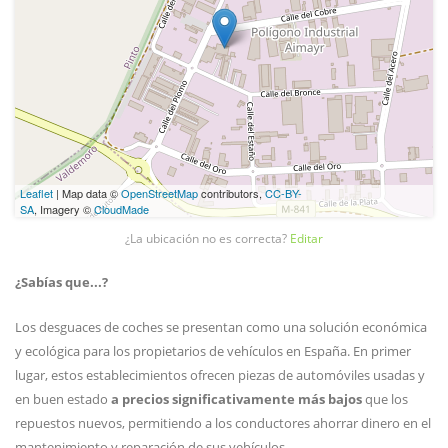
Leaflet
| Map data ©
OpenStreetMap
contributors,
CC-BY-
SA
, Imagery ©
CloudMade
¿La ubicación no es correcta?
Editar
¿Sabías que...?
Los desguaces de coches se presentan como una solución económica
y ecológica para los propietarios de vehículos en España. En primer
lugar, estos establecimientos ofrecen piezas de automóviles usadas y
en buen estado
a precios significativamente más bajos
que los
repuestos nuevos, permitiendo a los conductores ahorrar dinero en el
mantenimiento y reparación de sus vehículos.