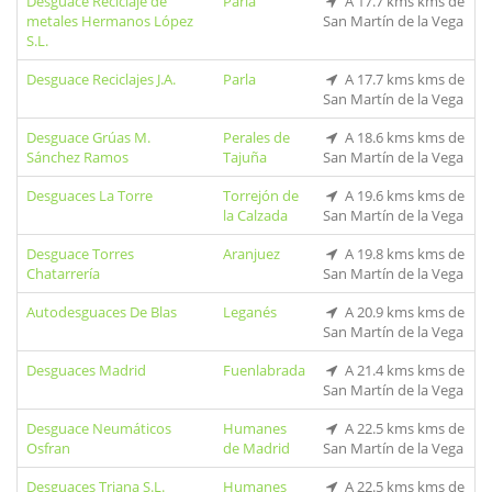
Desguace Reciclaje de
Parla
A 17.7 kms kms de
metales Hermanos López
San Martín de la Vega
S.L.
Desguace Reciclajes J.A.
Parla
A 17.7 kms kms de
San Martín de la Vega
Desguace Grúas M.
Perales de
A 18.6 kms kms de
Sánchez Ramos
Tajuña
San Martín de la Vega
Desguaces La Torre
Torrejón de
A 19.6 kms kms de
la Calzada
San Martín de la Vega
Desguace Torres
Aranjuez
A 19.8 kms kms de
Chatarrería
San Martín de la Vega
Autodesguaces De Blas
Leganés
A 20.9 kms kms de
San Martín de la Vega
Desguaces Madrid
Fuenlabrada
A 21.4 kms kms de
San Martín de la Vega
Desguace Neumáticos
Humanes
A 22.5 kms kms de
Osfran
de Madrid
San Martín de la Vega
Desguaces Triana S.L.
Humanes
A 22.5 kms kms de