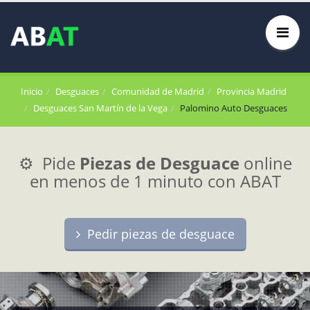
Inicio
Desguaces
Comunidad de Madrid
Provincia Madrid
Desguaces San Martín de la Vega
Palomino Auto Desguaces
⚙️ Pide
Piezas de Desguace
online
en menos de 1 minuto con ABAT
Pedir piezas de desguace