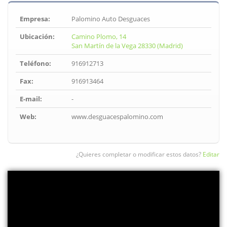
Empresa:
Palomino Auto Desguaces
Ubicación:
Camino Plomo, 14
San Martín de la Vega 28330 (Madrid)
Teléfono:
916912713
Fax:
916913464
E-mail:
-
Web:
www.desguacespalomino.com
¿Quieres completar o modificar estos datos?
Editar