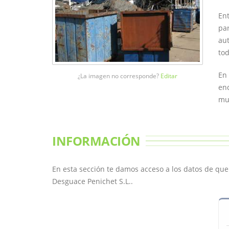
Ent
par
aut
tod
En 
¿La imagen no corresponde?
Editar
enc
mun
INFORMACIÓN
En esta sección te damos acceso a los datos de qu
Desguace Penichet S.L..