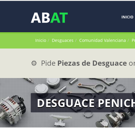
INICIO
Inicio
Desguaces
Comunidad Valenciana
P
⚙️ Pide
Piezas de Desguace
on
DESGUACE PENICH