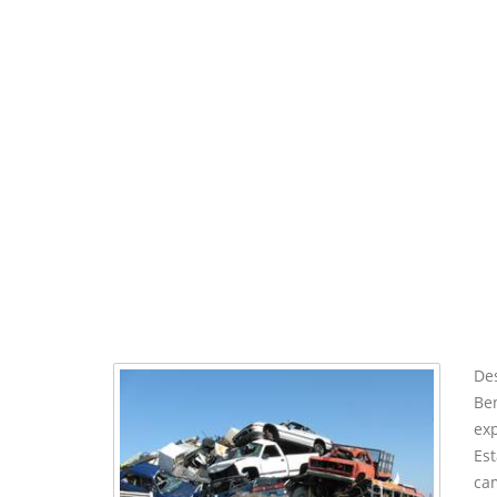
Des
Ben
exp
Est
ca