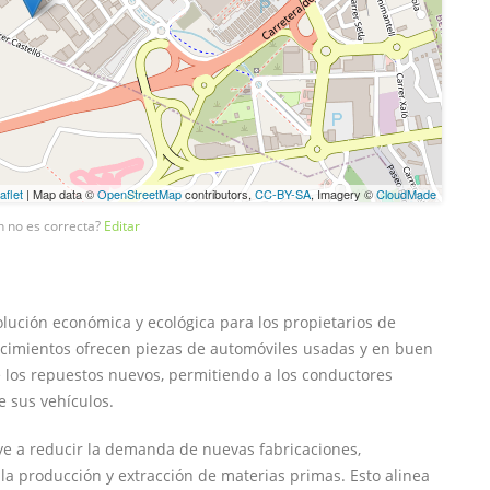
aflet
| Map data ©
OpenStreetMap
contributors,
CC-BY-SA
, Imagery ©
CloudMade
n no es correcta?
Editar
ución económica y ecológica para los propietarios de
lecimientos ofrecen piezas de automóviles usadas y en buen
los repuestos nuevos, permitiendo a los conductores
e sus vehículos.
uye a reducir la demanda de nuevas fabricaciones,
la producción y extracción de materias primas. Esto alinea