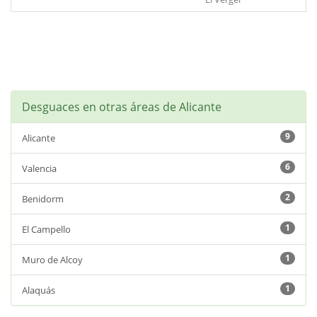
Desguaces en otras áreas de Alicante
9
Alicante
6
Valencia
2
Benidorm
1
El Campello
1
Muro de Alcoy
1
Alaquás