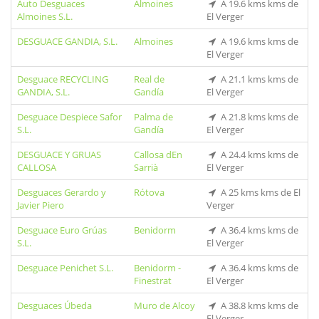
Auto Desguaces
Almoines
A 19.6 kms kms de
Almoines S.L.
El Verger
DESGUACE GANDIA, S.L.
Almoines
A 19.6 kms kms de
El Verger
Desguace RECYCLING
Real de
A 21.1 kms kms de
GANDIA, S.L.
Gandía
El Verger
Desguace Despiece Safor
Palma de
A 21.8 kms kms de
S.L.
Gandía
El Verger
DESGUACE Y GRUAS
Callosa dEn
A 24.4 kms kms de
CALLOSA
Sarrià
El Verger
Desguaces Gerardo y
Rótova
A 25 kms kms de El
Javier Piero
Verger
Desguace Euro Grúas
Benidorm
A 36.4 kms kms de
S.L.
El Verger
Desguace Penichet S.L.
Benidorm -
A 36.4 kms kms de
Finestrat
El Verger
Desguaces Úbeda
Muro de Alcoy
A 38.8 kms kms de
El Verger