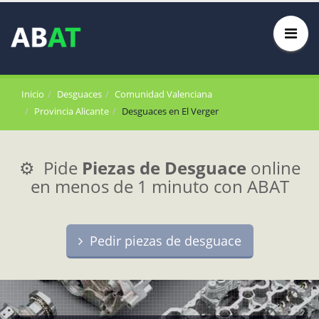
Inicio
Desguaces
Comunidad Valenciana
Provincia Alicante
Desguaces en El Verger
⚙️ Pide
Piezas de Desguace
online
en menos de 1 minuto con ABAT
Pedir piezas de desguace