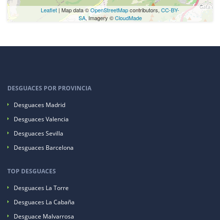
Leaflet
| Map data ©
OpenStreetMap
contributors,
CC-BY-
SA
, Imagery ©
CloudMade
DESGUACES POR PROVINCIA
Desguaces Madrid
Desguaces Valencia
Desguaces Sevilla
Desguaces Barcelona
TOP DESGUACES
Desguaces La Torre
Desguaces La Cabaña
Desguace Malvarrosa