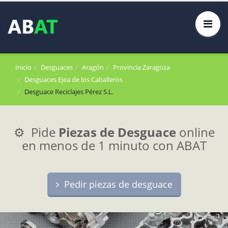
Inicio
Desguaces
Aragón
Provincia Zaragoza
Desguaces Ejea de los Caballeros
Desguace Reciclajes Pérez S.L.
⚙️ Pide
Piezas de Desguace
online
en menos de 1 minuto con ABAT
Pedir piezas de desguace