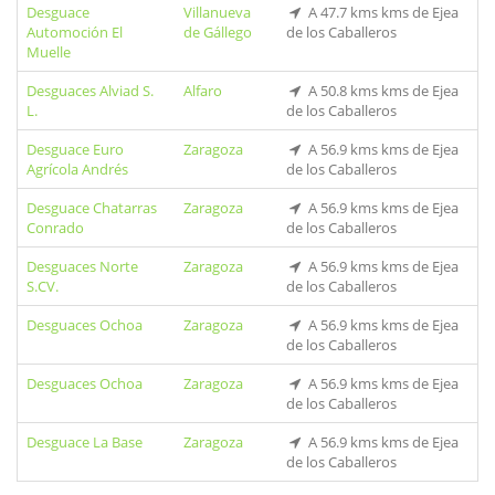
Desguace
Villanueva
A 47.7 kms kms de Ejea
Automoción El
de Gállego
de los Caballeros
Muelle
Desguaces Alviad S.
Alfaro
A 50.8 kms kms de Ejea
L.
de los Caballeros
Desguace Euro
Zaragoza
A 56.9 kms kms de Ejea
Agrícola Andrés
de los Caballeros
Desguace Chatarras
Zaragoza
A 56.9 kms kms de Ejea
Conrado
de los Caballeros
Desguaces Norte
Zaragoza
A 56.9 kms kms de Ejea
S.CV.
de los Caballeros
Desguaces Ochoa
Zaragoza
A 56.9 kms kms de Ejea
de los Caballeros
Desguaces Ochoa
Zaragoza
A 56.9 kms kms de Ejea
de los Caballeros
Desguace La Base
Zaragoza
A 56.9 kms kms de Ejea
de los Caballeros