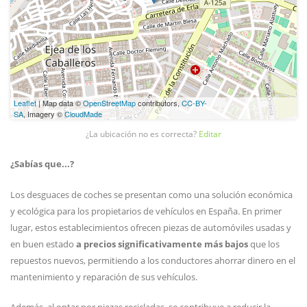
Leaflet
| Map data ©
OpenStreetMap
contributors,
CC-BY-
SA
, Imagery ©
CloudMade
¿La ubicación no es correcta?
Editar
¿Sabías que...?
Los desguaces de coches se presentan como una solución económica
y ecológica para los propietarios de vehículos en España. En primer
lugar, estos establecimientos ofrecen piezas de automóviles usadas y
en buen estado
a precios significativamente más bajos
que los
repuestos nuevos, permitiendo a los conductores ahorrar dinero en el
mantenimiento y reparación de sus vehículos.