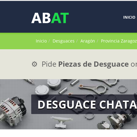
INICIO
Inicio
Desguaces
Aragón
Provincia Zarago
⚙️ Pide
Piezas de Desguace
on
DESGUACE CHAT