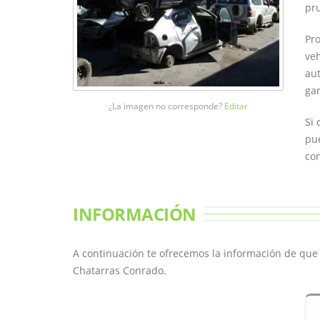
pru
Pro
veh
aut
gar
¿La imagen no corresponde?
Editar
Si 
pue
con
INFORMACIÓN
A continuación te ofrecemos la información de qu
Chatarras Conrado.