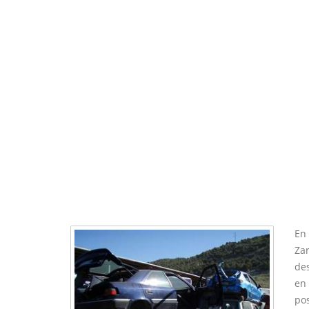
En 
Za
de
en 
pos