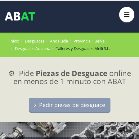
Inicio
Desguaces
Andalucía
Provincia Huelva
Desguaces Aracena
Talleres y Desguaces Melli S.L.
⚙️ Pide
Piezas de Desguace
online
en menos de 1 minuto con ABAT
Pedir piezas de desguace