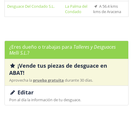
Desguace Del Condado S.L.
La Palma del
A 56.4 kms
Condado
kms de Aracena
¿Eres dueño o trabajas para
Talleres y Desguaces
Melli S.L.
?
¡Vende tus piezas de desguace en
ABAT!
Aprovecha la
prueba gratuita
durante 30 días.
Editar
Pon al día la información de tu desguace.