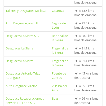
kms de Aracena
Talleres y Desguaces Melli S.L.
Galaroza
A 13.5 kms
kms de Aracena
Auto Desguace Jaramillo
Segura de
A 25.4 kms
León
kms de Aracena
Desguaces La Sierra S.L.
Bodonal de
A 28.2 kms
la Sierra
kms de Aracena
Desguaces La Sierra
Fregenal de
A 31.1 kms
la Sierra
kms de Aracena
Desguaces La Sierra
Fregenal de
A 31.1 kms
la Sierra
kms de Aracena
Desguaces Antonio Trigo
Fuente de
A 45 kms kms
Rodríguez
Cantos
de Aracena
Auto Desguace Villalba
Villalba del
A 55.8 kms
Alcor
kms de Aracena
Desguace Recuperaciones y
Beas
A 56 kms kms
Servicios P. Lobo S.L.
de Aracena