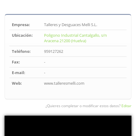
Empresa:
Talleres y Desguaces Melli S.L.
Ubicación:
Poligono Industrial Cantalgallo, s/n
Aracena 21200 (Huelva)
Teléfono:
959127262
Fax:
-
E-mail:
-
Web:
www.talleresmelli.com
¿Quieres completar o modificar estos datos?
Editar