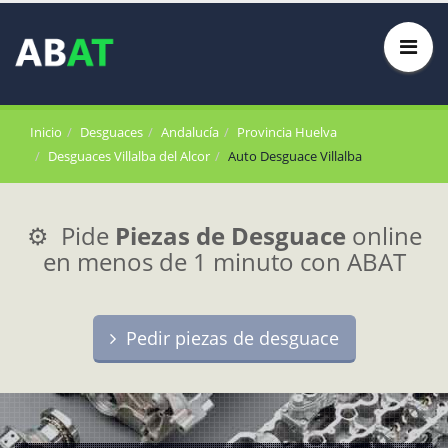
Inicio
Desguaces
Andalucía
Provincia Huelva
Desguaces Villalba del Alcor
Auto Desguace Villalba
⚙️ Pide
Piezas de Desguace
online
en menos de 1 minuto con ABAT
Pedir piezas de desguace