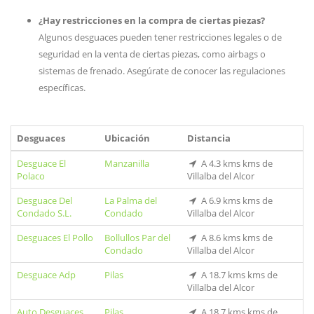
¿Hay restricciones en la compra de ciertas piezas?
Algunos desguaces pueden tener restricciones legales o de
seguridad en la venta de ciertas piezas, como airbags o
sistemas de frenado. Asegúrate de conocer las regulaciones
específicas.
Desguaces
Ubicación
Distancia
Desguace El
Manzanilla
A 4.3 kms kms de
Polaco
Villalba del Alcor
Desguace Del
La Palma del
A 6.9 kms kms de
Condado S.L.
Condado
Villalba del Alcor
Desguaces El Pollo
Bollullos Par del
A 8.6 kms kms de
Condado
Villalba del Alcor
Desguace Adp
Pilas
A 18.7 kms kms de
Villalba del Alcor
Auto Desguaces
Pilas
A 18.7 kms kms de