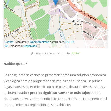
Leaflet
| Map data ©
OpenStreetMap
contributors,
CC-BY-
SA
, Imagery ©
CloudMade
¿La ubicación no es correcta?
Editar
¿Sabías que...?
Los desguaces de coches se presentan como una solución económica
y ecológica para los propietarios de vehículos en España. En primer
lugar, estos establecimientos ofrecen piezas de automóviles usadas y
en buen estado
a precios significativamente más bajos
que los
repuestos nuevos, permitiendo a los conductores ahorrar dinero en el
mantenimiento y reparación de sus vehículos.