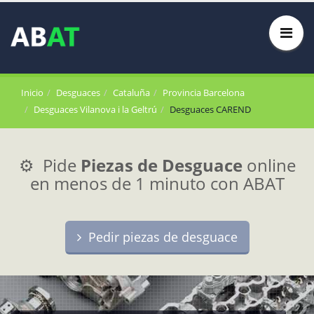
Inicio
Desguaces
Cataluña
Provincia Barcelona
Desguaces Vilanova i la Geltrú
Desguaces CAREND
⚙️ Pide
Piezas de Desguace
online
en menos de 1 minuto con ABAT
Pedir piezas de desguace