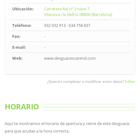
Ubicación:
Carretera Ral nº 3 nave 7
Vilanova i la Geltrú 08800 (Barcelona)
Teléfono:
932 932 913 - 634 758 837
Fax:
-
E-mail:
-
Web:
www.desguacescarend.com
¿Quieres completar o modificar estos datos?
Editar
HORARIO
Aquí te mostramos el horario de apertura y cierre de este desguace,
para que acudas a la hora correcta.