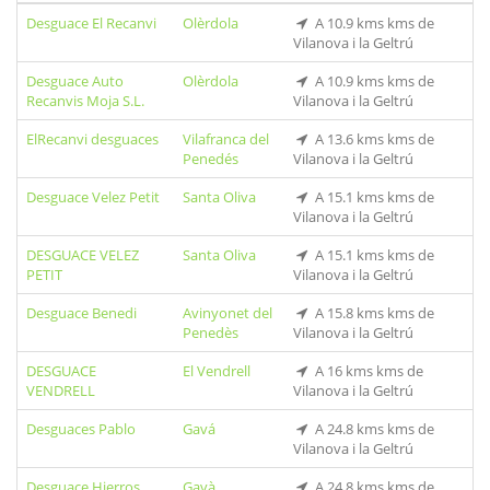
Desguace El Recanvi
Olèrdola
A 10.9 kms kms de
Vilanova i la Geltrú
Desguace Auto
Olèrdola
A 10.9 kms kms de
Recanvis Moja S.L.
Vilanova i la Geltrú
ElRecanvi desguaces
Vilafranca del
A 13.6 kms kms de
Penedés
Vilanova i la Geltrú
Desguace Velez Petit
Santa Oliva
A 15.1 kms kms de
Vilanova i la Geltrú
DESGUACE VELEZ
Santa Oliva
A 15.1 kms kms de
PETIT
Vilanova i la Geltrú
Desguace Benedi
Avinyonet del
A 15.8 kms kms de
Penedès
Vilanova i la Geltrú
DESGUACE
El Vendrell
A 16 kms kms de
VENDRELL
Vilanova i la Geltrú
Desguaces Pablo
Gavá
A 24.8 kms kms de
Vilanova i la Geltrú
Desguace Hierros
Gavà
A 24.8 kms kms de