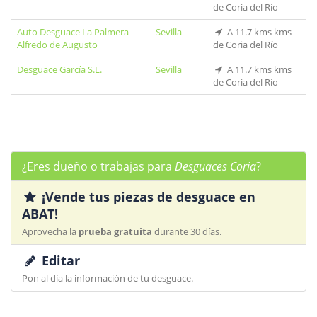
de Coria del Río
Auto Desguace La Palmera
Sevilla
A 11.7 kms kms
Alfredo de Augusto
de Coria del Río
Desguace García S.L.
Sevilla
A 11.7 kms kms
de Coria del Río
¿Eres dueño o trabajas para
Desguaces Coria
?
¡Vende tus piezas de desguace en
ABAT!
Aprovecha la
prueba gratuita
durante 30 días.
Editar
Pon al día la información de tu desguace.