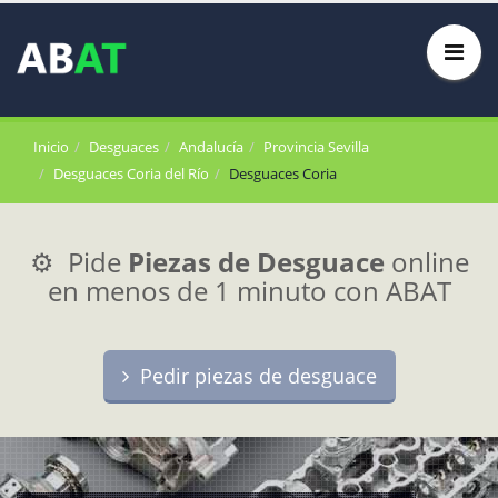
Inicio
Desguaces
Andalucía
Provincia Sevilla
Desguaces Coria del Río
Desguaces Coria
⚙️ Pide
Piezas de Desguace
online
en menos de 1 minuto con ABAT
Pedir piezas de desguace