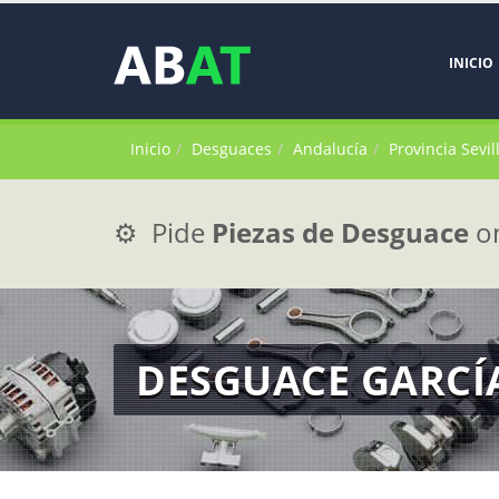
INICIO
Inicio
Desguaces
Andalucía
Provincia Sevil
⚙️ Pide
Piezas de Desguace
on
DESGUACE GARCÍA