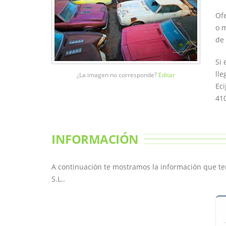
Ofe
o m
de 
Si 
lle
¿La imagen no corresponde?
Editar
Eci
410
INFORMACIÓN
A continuación te mostramos la información que t
S.L..