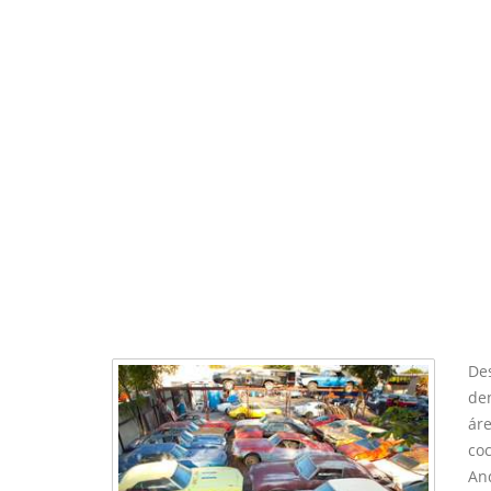
Des
den
áre
coc
An