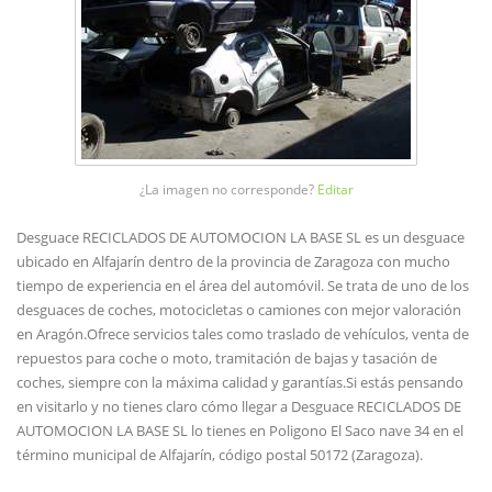
¿La imagen no corresponde?
Editar
Desguace RECICLADOS DE AUTOMOCION LA BASE SL es un desguace
ubicado en Alfajarín dentro de la provincia de Zaragoza con mucho
tiempo de experiencia en el área del automóvil. Se trata de uno de los
desguaces de coches, motocicletas o camiones con mejor valoración
en Aragón.Ofrece servicios tales como traslado de vehículos, venta de
repuestos para coche o moto, tramitación de bajas y tasación de
coches, siempre con la máxima calidad y garantías.Si estás pensando
en visitarlo y no tienes claro cómo llegar a Desguace RECICLADOS DE
AUTOMOCION LA BASE SL lo tienes en Poligono El Saco nave 34 en el
término municipal de Alfajarín, código postal 50172 (Zaragoza).