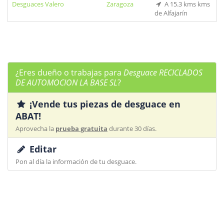
Desguaces Valero
Zaragoza
A 15.3 kms kms
de Alfajarín
¿Eres dueño o trabajas para
Desguace RECICLADOS
DE AUTOMOCION LA BASE SL
?
¡Vende tus piezas de desguace en
ABAT!
Aprovecha la
prueba gratuita
durante 30 días.
Editar
Pon al día la información de tu desguace.