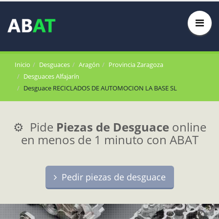
Inicio
Desguaces
Aragón
Provincia Zaragoza
Desguaces Alfajarín
Desguace RECICLADOS DE AUTOMOCION LA BASE SL
⚙️ Pide
Piezas de Desguace
online
en menos de 1 minuto con ABAT
Pedir piezas de desguace