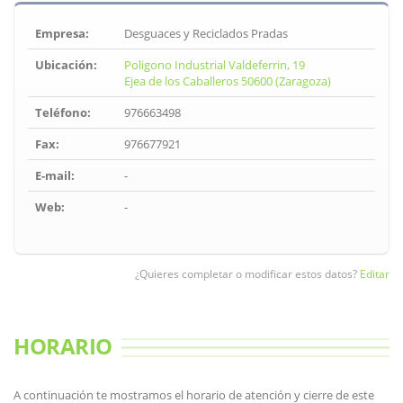
Empresa:
Desguaces y Reciclados Pradas
Ubicación:
Poligono Industrial Valdeferrin, 19
Ejea de los Caballeros 50600 (Zaragoza)
Teléfono:
976663498
Fax:
976677921
E-mail:
-
Web:
-
¿Quieres completar o modificar estos datos?
Editar
HORARIO
A continuación te mostramos el horario de atención y cierre de este