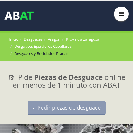
Inicio
Desguaces
Aragón
Provincia Zaragoza
Desguaces Ejea de los Caballeros
Desguaces y Reciclados Pradas
⚙️ Pide
Piezas de Desguace
online
en menos de 1 minuto con ABAT
Pedir piezas de desguace