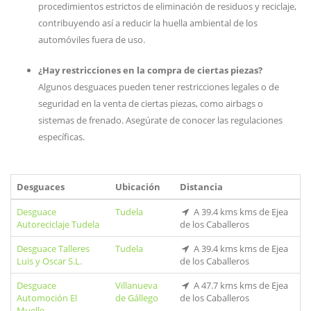
procedimientos estrictos de eliminación de residuos y reciclaje,
contribuyendo así a reducir la huella ambiental de los
automóviles fuera de uso.
¿Hay restricciones en la compra de ciertas piezas?
Algunos desguaces pueden tener restricciones legales o de
seguridad en la venta de ciertas piezas, como airbags o
sistemas de frenado. Asegúrate de conocer las regulaciones
específicas.
Desguaces
Ubicación
Distancia
Desguace
Tudela
A 39.4 kms kms de Ejea
Autoreciclaje Tudela
de los Caballeros
Desguace Talleres
Tudela
A 39.4 kms kms de Ejea
Luis y Oscar S.L.
de los Caballeros
Desguace
Villanueva
A 47.7 kms kms de Ejea
Automoción El
de Gállego
de los Caballeros
Muelle