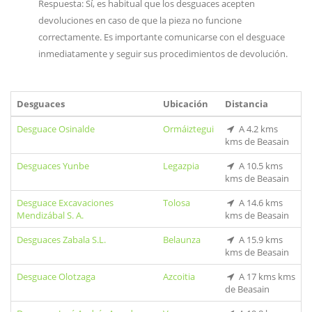
Respuesta: Sí, es habitual que los desguaces acepten
devoluciones en caso de que la pieza no funcione
correctamente. Es importante comunicarse con el desguace
inmediatamente y seguir sus procedimientos de devolución.
Desguaces
Ubicación
Distancia
Desguace Osinalde
Ormáiztegui
A 4.2 kms
kms de Beasain
Desguaces Yunbe
Legazpia
A 10.5 kms
kms de Beasain
Desguace Excavaciones
Tolosa
A 14.6 kms
Mendizábal S. A.
kms de Beasain
Desguaces Zabala S.L.
Belaunza
A 15.9 kms
kms de Beasain
Desguace Olotzaga
Azcoitia
A 17 kms kms
de Beasain