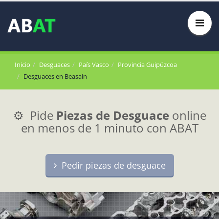
Inicio
Desguaces
País Vasco
Provincia Guipúzcoa
Desguaces en Beasain
⚙️ Pide
Piezas de Desguace
online
en menos de 1 minuto con ABAT
Pedir piezas de desguace