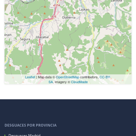
Leaflet
| Map data ©
OpenStreetMap
contributors,
CC-BY-
SA
, Imagery ©
CloudMade
DESGUACES POR PROVINCIA
Desguaces Madrid