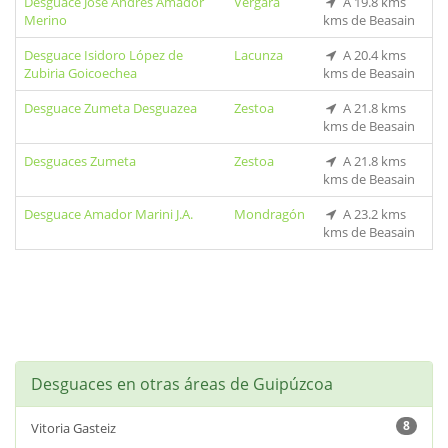
Desguace José Andrés Amador
Vergara
A 19.8 kms
Merino
kms de Beasain
Desguace Isidoro López de
Lacunza
A 20.4 kms
Zubiria Goicoechea
kms de Beasain
Desguace Zumeta Desguazea
Zestoa
A 21.8 kms
kms de Beasain
Desguaces Zumeta
Zestoa
A 21.8 kms
kms de Beasain
Desguace Amador Marini J.A.
Mondragón
A 23.2 kms
kms de Beasain
Desguaces en otras áreas de Guipúzcoa
8
Vitoria Gasteiz