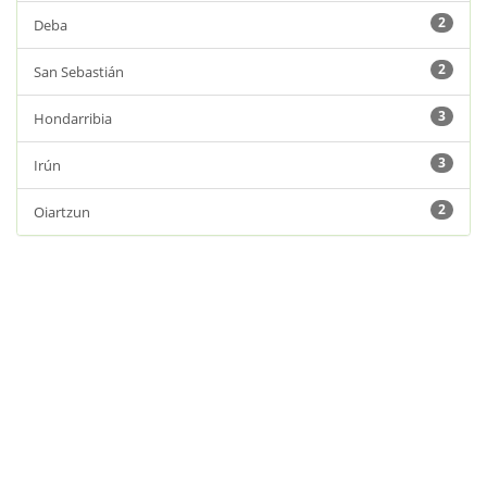
2
Deba
2
San Sebastián
3
Hondarribia
3
Irún
2
Oiartzun