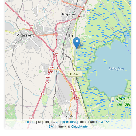
Leaflet
| Map data ©
OpenStreetMap
contributors,
CC-BY-
SA
, Imagery ©
CloudMade