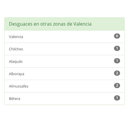
Desguaces en otras zonas de Valencia
6
Valencia
1
Chilches
1
Alaquás
2
Alboraya
2
Almussafes
1
Bétera