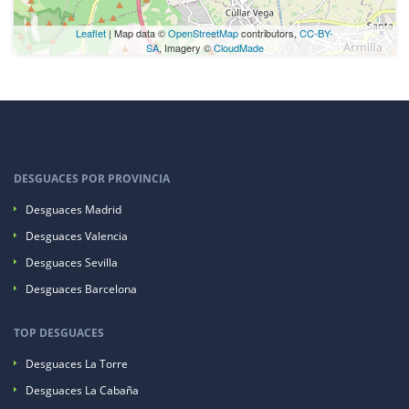
Leaflet
| Map data ©
OpenStreetMap
contributors,
CC-BY-
SA
, Imagery ©
CloudMade
DESGUACES POR PROVINCIA
Desguaces Madrid
Desguaces Valencia
Desguaces Sevilla
Desguaces Barcelona
TOP DESGUACES
Desguaces La Torre
Desguaces La Cabaña