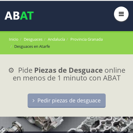
Inicio
Desguaces
Andalucía
Provincia Granada
Desguaces en Atarfe
⚙️ Pide
Piezas de Desguace
online
en menos de 1 minuto con ABAT
Pedir piezas de desguace