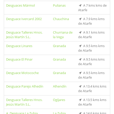
Desguaces Mármol
Pulianas
A 7 kms kms de
Atarfe
Desguace Ivercard 2002
Chauchina
A 7.9 kms kms
de Atarfe
Desguace Talleres Hnos.
Churriana de
A 9.1 kms kms
Jesús Martín S.L.
la Vega
de Atarfe
Desguace Linares
Granada
A 9.5 kms kms
de Atarfe
Desguace El Pinar
Granada
A 9.5 kms kms
de Atarfe
Desguace Motocoche
Granada
A 9.5 kms kms
de Atarfe
Desguace Parejo Alhedín
Alhendín
A 13.4 kms kms
de Atarfe
Desguace Talleres Hnos.
Ogíjares
A 13.5 kms kms
Jesús Martín S.L.
de Atarfe
A. Desguace La Zubia
La Zubia
A 14.6 kms kms