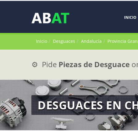
INICIO
Inicio
Desguaces
Andalucía
Provincia Gra
⚙️ Pide
Piezas de Desguace
on
DESGUACES EN C