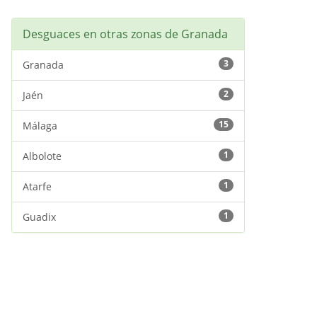
Desguaces en otras zonas de Granada
3
Granada
2
Jaén
15
Málaga
1
Albolote
1
Atarfe
1
Guadix