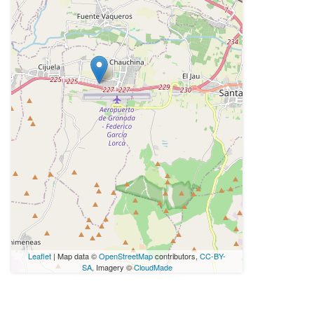
Leaflet
| Map data ©
OpenStreetMap
contributors,
CC-BY-
SA
, Imagery ©
CloudMade