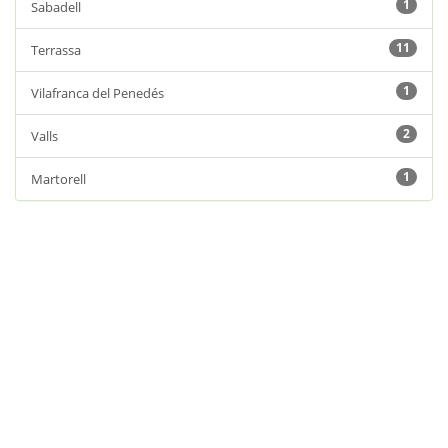
1
Sabadell
11
Terrassa
1
Vilafranca del Penedés
2
Valls
1
Martorell