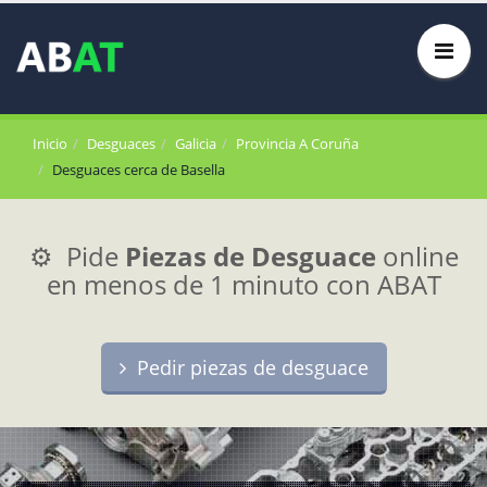
Inicio
Desguaces
Galicia
Provincia A Coruña
Desguaces cerca de Basella
⚙️ Pide
Piezas de Desguace
online
en menos de 1 minuto con ABAT
Pedir piezas de desguace