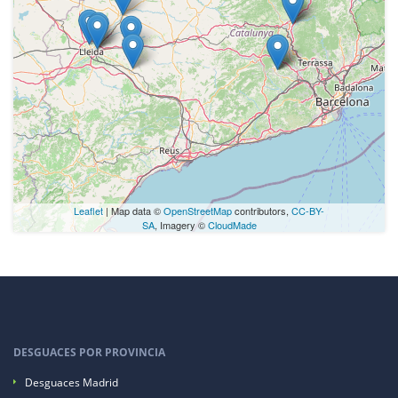
Leaflet
| Map data ©
OpenStreetMap
contributors,
CC-BY-
SA
, Imagery ©
CloudMade
DESGUACES POR PROVINCIA
Desguaces Madrid