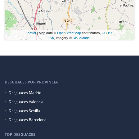
Leaflet
| Map data ©
OpenStreetMap
contributors,
CC-BY-
SA
, Imagery ©
CloudMade
DESGUACES POR PROVINCIA
Desguaces Madrid
Desguaces Valencia
Desguaces Sevilla
Desguaces Barcelona
TOP DESGUACES