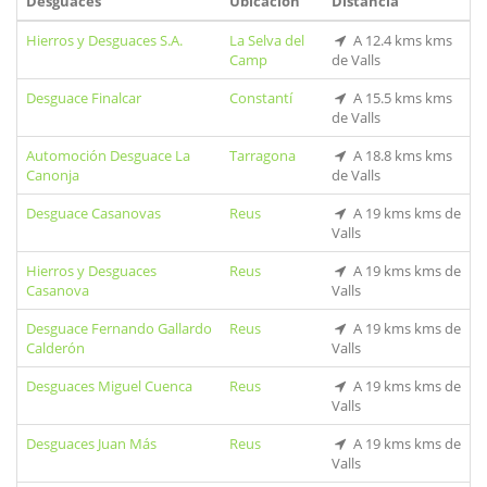
Desguaces
Ubicación
Distancia
Hierros y Desguaces S.A.
La Selva del
A 12.4 kms kms
Camp
de Valls
Desguace Finalcar
Constantí
A 15.5 kms kms
de Valls
Automoción Desguace La
Tarragona
A 18.8 kms kms
Canonja
de Valls
Desguace Casanovas
Reus
A 19 kms kms de
Valls
Hierros y Desguaces
Reus
A 19 kms kms de
Casanova
Valls
Desguace Fernando Gallardo
Reus
A 19 kms kms de
Calderón
Valls
Desguaces Miguel Cuenca
Reus
A 19 kms kms de
Valls
Desguaces Juan Más
Reus
A 19 kms kms de
Valls