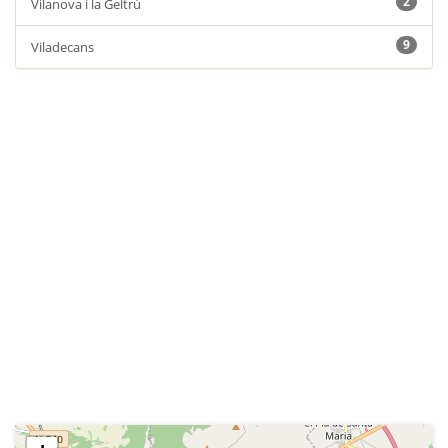
2
Vilanova i la Geltrú
9
Viladecans