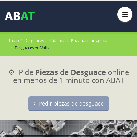
Inicio
Desguaces
Cataluña
Provincia Tarragona
Desguaces en Valls
⚙️ Pide
Piezas de Desguace
online
en menos de 1 minuto con ABAT
Pedir piezas de desguace