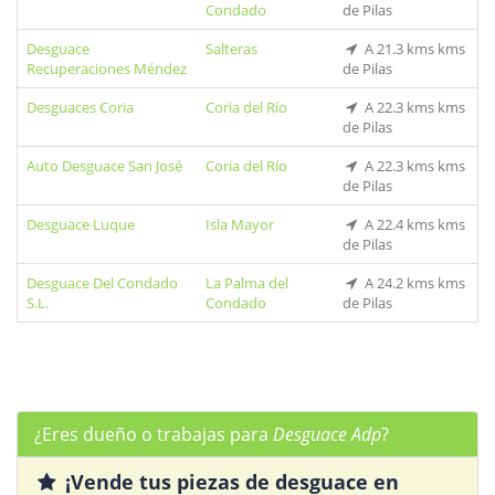
Condado
de Pilas
Desguace
Salteras
A 21.3 kms kms
Recuperaciones Méndez
de Pilas
Desguaces Coria
Coria del Río
A 22.3 kms kms
de Pilas
Auto Desguace San José
Coria del Río
A 22.3 kms kms
de Pilas
Desguace Luque
Isla Mayor
A 22.4 kms kms
de Pilas
Desguace Del Condado
La Palma del
A 24.2 kms kms
S.L.
Condado
de Pilas
¿Eres dueño o trabajas para
Desguace Adp
?
¡Vende tus piezas de desguace en