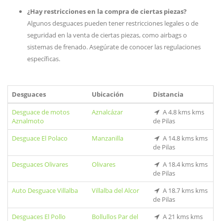
¿Hay restricciones en la compra de ciertas piezas?
Algunos desguaces pueden tener restricciones legales o de
seguridad en la venta de ciertas piezas, como airbags o
sistemas de frenado. Asegúrate de conocer las regulaciones
específicas.
Desguaces
Ubicación
Distancia
Desguace de motos
Aznalcázar
A 4.8 kms kms
Aznalmoto
de Pilas
Desguace El Polaco
Manzanilla
A 14.8 kms kms
de Pilas
Desguaces Olivares
Olivares
A 18.4 kms kms
de Pilas
Auto Desguace Villalba
Villalba del Alcor
A 18.7 kms kms
de Pilas
Desguaces El Pollo
Bollullos Par del
A 21 kms kms