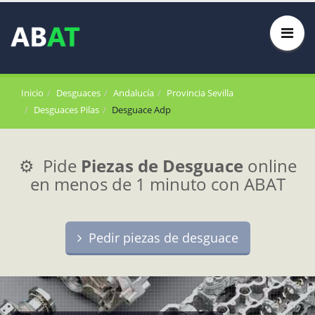
Inicio
Desguaces
Andalucía
Provincia Sevilla
Desguaces Pilas
Desguace Adp
⚙️ Pide
Piezas de Desguace
online
en menos de 1 minuto con ABAT
Pedir piezas de desguace